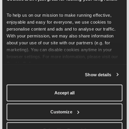
Playlist Runna per corti veloci su Spotify
To help us on our mission to make running effective, 
enjoyable and easy for everyone, we use cookies to 
Playlist Runna per corti veloci su Apple 
personalise content and ads and to analyse our traffic. 
Music
With your permission, we may also share information 
about your use of our site with our partners (e.g. for 
Playlist Runna per corse in 
marketing). You can disable cookies anytime in your 
salita
browser settings. For more information, please visit our 
Cookie Policy
.
Show details
Playlist Runna per corse in salita su Spotify
Playlist Runna per corse in salita su Apple 
Accept all
Music
Customize
Playlist Runna per lunghi