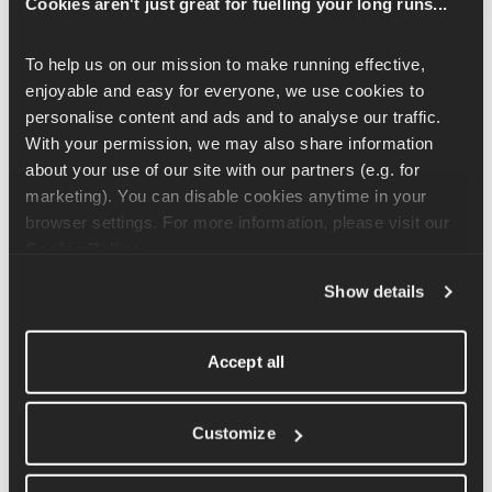
Brighton Rainbow Run (1. August)
Cookies aren't just great for fuelling your long runs...
Feiere den Stolz an der Küste mit Brighton & Hove 
To help us on our mission to make running effective, 
Frontrunners. 
Mehr Informationen hier
.
enjoyable and easy for everyone, we use cookies to 
personalise content and ads and to analyse our traffic. 
Pride Run Zürich - Schweiz (14. 
With your permission, we may also share information 
Juni)
about your use of our site with our partners (e.g. for 
marketing). You can disable cookies anytime in your 
Offener Lauf mit anschließendem geselligen 
browser settings. For more information, please visit our 
Beisammensein. 
Erfahre hier mehr
.
Cookie Policy
.
EuroGames Pride Run - Lyon, 
Show details
Frankreich (26. Juli)
Dieser Lauf ist Teil der EuroGames 2025 und richtet sich 
Accept all
an alle Altersgruppen und Identitäten. 
Mehr Infos
.
Customize