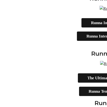
Runna Int
Runna Inter
Runn
The Ultima
Runna Tem
Run