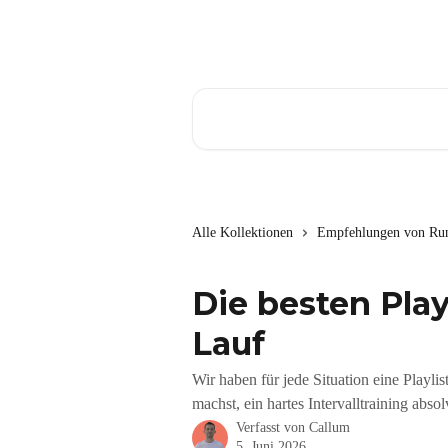
Zum Hauptinhalt springen
Nach Artikeln suchen …
Alle Kollektionen
Empfehlungen von Ru
Die besten Play
Lauf
Wir haben für jede Situation eine Playli
machst, ein hartes Intervalltraining abs
Verfasst von
Callum
5. Juni 2026