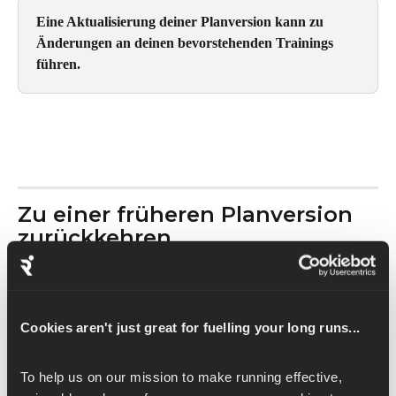
Eine Aktualisierung deiner Planversion kann zu 
Änderungen an deinen bevorstehenden Trainings 
führen.
Zu einer früheren Planversion 
zurückkehren
Tippe auf der Seite „ 
“ unter „Manage Plan“
 unter dem 
Namen deines Tarifs auf „ 
“ Plan Up To Date
.
Wähle „ 
“ und kehre zur vorherigen Version zurück:
.
Cookies aren't just great for fuelling your long runs...
Wichtig: Bei den „
 “-Tarifversionen kannst du nur dann 
To help us on our mission to make running effective, 
zu einer früheren Version zurückkehren, wenn du deinen 