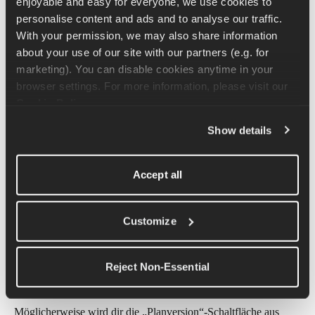
enjoyable and easy for everyone, we use cookies to 
Tarif zuvor gemäß den oben genannten Schritten 
personalise content and ads and to analyse our traffic. 
aktualisiert hast. Auf 
ist es nicht möglich, deinen Plan 
With your permission, we may also share information 
zurückzusetzen, nachdem du manuelle Änderungen 
about your use of our site with our partners (e.g. for 
vorgenommen hast (z. B. die Aktualisierung deiner 
marketing). You can disable cookies anytime in your 
geschätzten 5-km-Zeit).
browser settings. For more information, please visit our 
Cookie Policy
.
Show details
Accept all
FAQs
Customize
Was ist, wenn unter „Plan verwalten“ 
weder „Plan auf dem neuesten 
Stand“ noch „Neue Planversion 
Reject Non-Essential
verfügbar“ angezeigt wird?
Möglicherweise wird dir die „Planversion“-Schaltfläche aus 