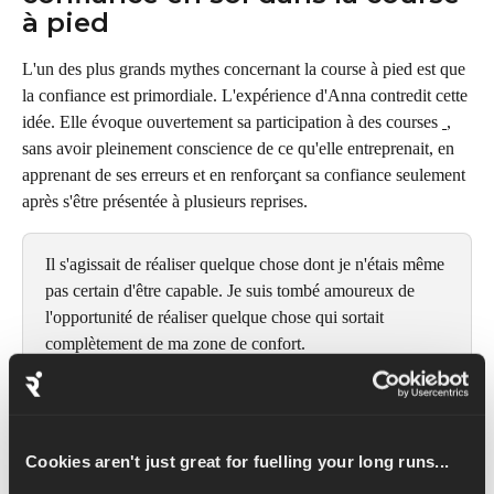
à pied
L'un des plus grands mythes concernant la course à pied est que 
la confiance est primordiale. L'expérience d'Anna contredit cette 
idée. Elle évoque ouvertement sa participation à des courses 
, 
sans avoir pleinement conscience de ce qu'elle entreprenait, en 
apprenant de ses erreurs et en renforçant sa confiance seulement 
après s'être présentée à plusieurs reprises.
Il s'agissait de réaliser quelque chose dont je n'étais même 
pas certain d'être capable. Je suis tombé amoureux de 
l'opportunité de réaliser quelque chose qui sortait 
complètement de ma zone de confort.
 Depuis son premier marathon à Honolulu jusqu'à son échec au 
Cookies aren't just great for fuelling your long runs...
marathon de Londres, en passant par
 et son questionnement sur 
ses ambitions au bord de 
New York
 , la confiance d'Anna n'a 