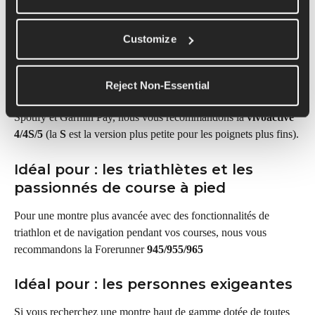
Forerunner 165 
.
Idéal pour : une utilisation 
Customize
quotidienne
Si vous utilisez votre montre quotidiennement et souhaitez 
Reject Non-Essential
bénéficier de fonctionnalités telles que la prise en charge de 
Spotify et Garmin Pay, nous vous recommandons la 
vivoactive 
4/4S/5
 (la 
S
 est la version plus petite pour les poignets plus fins).
Idéal pour : les triathlètes et les 
passionnés de course à pied
Pour une montre plus avancée avec des fonctionnalités de 
triathlon et de navigation pendant vos courses, nous vous 
recommandons la Forerunner 
945/955/965
Idéal pour : les personnes exigeantes
Si vous recherchez une montre haut de gamme dotée de toutes 