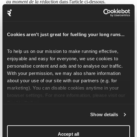
au moment de la rédaction
 dans l'article ci-dessous.
Ma montre Garmin est-elle prise en charge 
?
Cookies aren't just great for fuelling your long runs...
Recommander des montres
To help us on our mission to make running effective, 
enjoyable and easy for everyone, we use cookies to 
personalise content and ads and to analyse our traffic. 
Idéal pour : Suivi de base
With your permission, we may also share information 
about your use of our site with our partners (e.g. for 
Pour un modèle d'entrée de gamme, nous recommandons soit la 
marketing). You can disable cookies anytime in your 
Forerunner 45/45S, soit la 55
browser settings. For more information, please visit our 
Cookie Policy
.
Idéal pour : Suivi + musique
Show details
Si vous souhaitez également utiliser votre montre pour 
télécharger de la musique depuis Spotify, nous vous 
recommandons la Forerunner 245/255/265 
ou la nouvelle 
Accept all