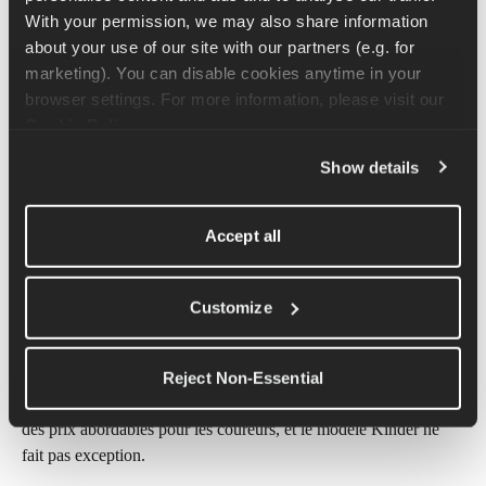
With your permission, we may also share information 
Vous recherchez un produit abordable ? Le sac à dos Harrier 
about your use of our site with our partners (e.g. for 
Kinder 10L d' 
offre d'excellentes performances à un prix 
marketing). You can disable cookies anytime in your 
abordable.
 Il est compatible avec une poche à eau, dispose de 
browser settings. For more information, please visit our 
poches souples pour flacons et même d'un compartiment zippé 
Cookie Policy
.
pour téléphone, le tout dans une coupe extensible confortable.
Show details
C'est un choix idéal si vous vous préparez pour votre première 
course longue distance ou si vous avez simplement besoin d'un 
Accept all
gilet de trail fiable qui ne coûte pas une fortune. Ce pack est 
idéal pour découvrir la catégorie des chaussures de course.
Customize
Prix : 59 £
Idéal pour : les coureurs qui recherchent des fonctionnalités 
fiables à un prix raisonnable
Reject Non-Essential
Harrier est réputé pour fabriquer des équipements de qualité à 
des prix abordables pour les coureurs, et le modèle Kinder ne 
fait pas exception.