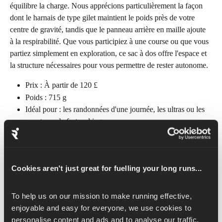
équilibre la charge. Nous apprécions particulièrement la façon 
dont le harnais de type gilet maintient le poids près de votre 
centre de gravité, tandis que le panneau arrière en maille ajoute 
à la respirabilité. Que vous participiez à une course ou que vous 
partiez simplement en exploration, ce sac à dos offre l'espace et 
la structure nécessaires pour vous permettre de rester autonome.
Prix : À partir de 120 £
Poids : 715 g
Idéal pour : les randonnées d'une journée, les ultras ou les 
aventures de fastpacking
Si vous transportez des fournitures pour parer à toute 
éventualité, vous pouvez compter sur ce produit.
Cookies aren't just great for fuelling your long runs...
To help us on our mission to make running effective, 
4. Meilleure option 
enjoyable and easy for everyone, we use cookies to 
économique : Harrier Kinder 10L
personalise content and ads and to analyse our traffic. 