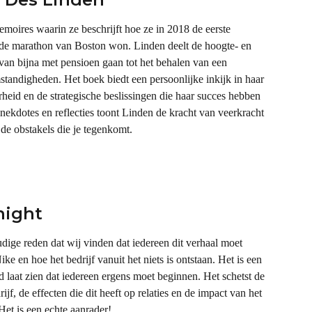
moires waarin ze beschrijft hoe ze in 2018 de eerste 
de marathon van Boston won. Linden deelt de hoogte- en 
van bijna met pensioen gaan tot het behalen van een 
tandigheden. Het boek biedt een persoonlijke inkijk in haar 
eid en de strategische beslissingen die haar succes hebben 
ekdotes en reflecties toont Linden de kracht van veerkracht 
de obstakels die je tegenkomt. 
night
udige reden dat wij vinden dat iedereen dit verhaal moet 
 en hoe het bedrijf vanuit het niets is ontstaan. Het is een 
d laat zien dat iedereen ergens moet beginnen. Het schetst de 
jf, de effecten die dit heeft op relaties en de impact van het 
et is een echte aanrader!