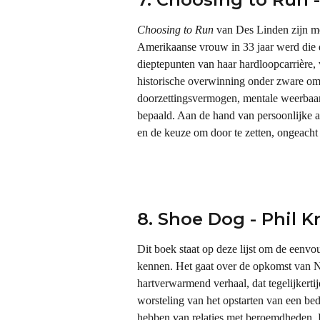
Choosing to Run
 van Des Linden zijn me
Amerikaanse vrouw in 33 jaar werd die 
dieptepunten van haar hardloopcarrière, 
historische overwinning onder zware oms
doorzettingsvermogen, mentale weerbaarh
bepaald. Aan de hand van persoonlijke an
en de keuze om door te zetten, ongeacht 
8. Shoe Dog - Phil K
Dit boek staat op deze lijst om de eenvo
kennen. Het gaat over de opkomst van Nike
hartverwarmend verhaal, dat tegelijkertij
worsteling van het opstarten van een bedri
hebben van relaties met beroemdheden. H