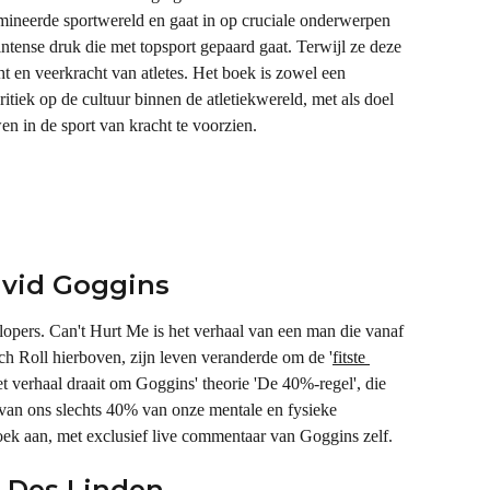
ineerde sportwereld en gaat in op cruciale onderwerpen 
intense druk die met topsport gepaard gaat. Terwijl ze deze 
cht en veerkracht van atletes. Het boek is zowel een 
ritiek op de cultuur binnen de atletiekwereld, met als doel 
n in de sport van kracht te voorzien.
David Goggins
lopers. Can't Hurt Me is het verhaal van een man die vanaf 
ch Roll hierboven, zijn leven veranderde om de '
fitste 
et verhaal draait om Goggins' theorie 'De 40%-regel', die 
 van ons slechts 40% van onze mentale en fysieke 
oek aan, met exclusief live commentaar van Goggins zelf.
- Des Linden