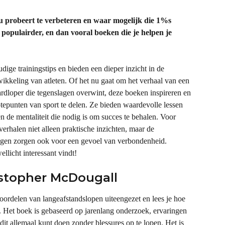
u probeert te verbeteren en waar mogelijk die 1%s 
 populairder, en dan vooral boeken die je helpen je 
ge trainingstips en bieden een dieper inzicht in de 
ikkeling van atleten. Of het nu gaat om het verhaal van een 
dloper die tegenslagen overwint, deze boeken inspireren en 
tepunten van sport te delen. Ze bieden waardevolle lessen 
 de mentaliteit die nodig is om succes te behalen. Voor 
erhalen niet alleen praktische inzichten, maar de 
gen zorgen ook voor een gevoel van verbondenheid. 
llicht interessant vindt!
ristopher McDougall
ordelen van langeafstandslopen uiteengezet en lees je hoe 
. Het boek is gebaseerd op jarenlang onderzoek, ervaringen 
e dit allemaal kunt doen zonder blessures op te lopen. Het is 