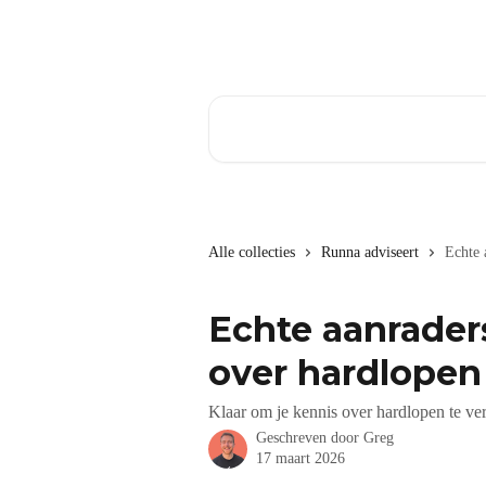
Naar de hoofdinhoud
Zoeken naar artikelen ...
Alle collecties
Runna adviseert
Echte 
Echte aanrader
over hardlopen
Klaar om je kennis over hardlopen te v
Geschreven door
Greg
17 maart 2026