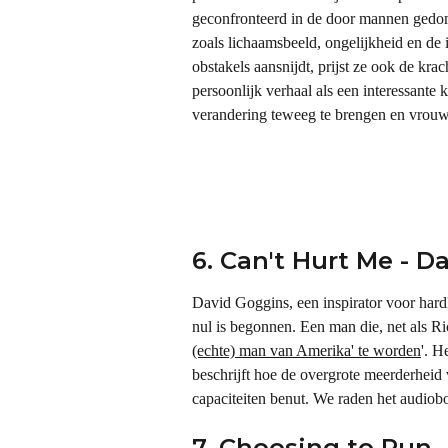
geconfronteerd in de door mannen gedom
zoals lichaamsbeeld, ongelijkheid en de 
obstakels aansnijdt, prijst ze ook de kra
persoonlijk verhaal als een interessante k
verandering teweeg te brengen en vrouwe
6. Can't Hurt Me - 
David Goggins, een inspirator voor hard
nul is begonnen. Een man die, net als Ri
(echte) man van Amerika' te worden
'. H
beschrijft hoe de overgrote meerderheid
capaciteiten benut. We raden het audiob
7. Choosing to Run 