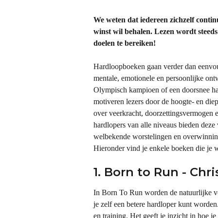
We weten dat iedereen zichzelf contin
winst wil behalen. Lezen wordt steeds
doelen te bereiken!
Hardloopboeken gaan verder dan eenvoudi
mentale, emotionele en persoonlijke ontw
Olympisch kampioen of een doorsnee har
motiveren lezers door de hoogte- en diep
over veerkracht, doorzettingsvermogen en
hardlopers van alle niveaus bieden deze v
welbekende worstelingen en overwinnin
Hieronder vind je enkele boeken die je we
1. Born to Run - Ch
In Born To Run worden de natuurlijke vo
je zelf een betere hardloper kunt worden
en training. Het geeft je inzicht in hoe j