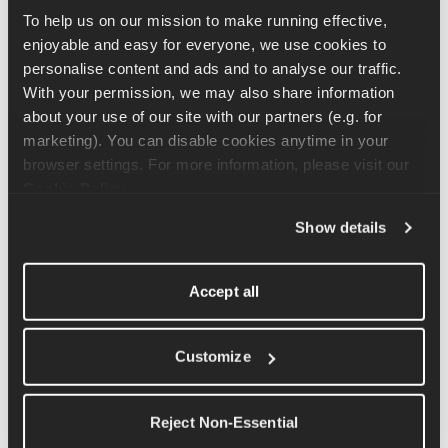
Leve & Ergonômico
: Projetado para caber 
To help us on our mission to make running effective, 
confortavelmente na sua mão sem esforço excessivo.
enjoyable and easy for everyone, we use cookies to 
Opções de armazenamento
: Alguns incluem pequenas 
personalise content and ads and to analyse our traffic. 
bolsas com zíper para géis, chaves ou um cartão de crédito.
With your permission, we may also share information 
Acesso rápido à água
: Você não precisa parar ou pegar o 
about your use of our site with our partners (e.g. for 
cinto - basta apertar e beber enquanto corre.
marketing). You can disable cookies anytime in your 
Se você estiver correndo em clima quente ou fazendo longas 
browser settings. For more information, please visit our 
sessões de treinamento, as garrafas de mão oferecem uma 
Cookie Policy
.
solução simples de hidratação sem pesar no seu corpo.
Show details
Shorts de corrida com bolsos
Accept all
Muitas marcas agora projetam shorts de corrida com 
armazenamento embutido - ideal para corredores que preferem 
carregar a nutrição sem equipamentos extras. Os shorts de 
Customize
corrida em trilha geralmente oferecem mais espaço de 
armazenamento do que os shorts de corrida de rua, o que os 
torna uma ótima opção para você carregar géis, garrafas 
Reject Non-Essential
pequenas ou até mesmo um telefone.