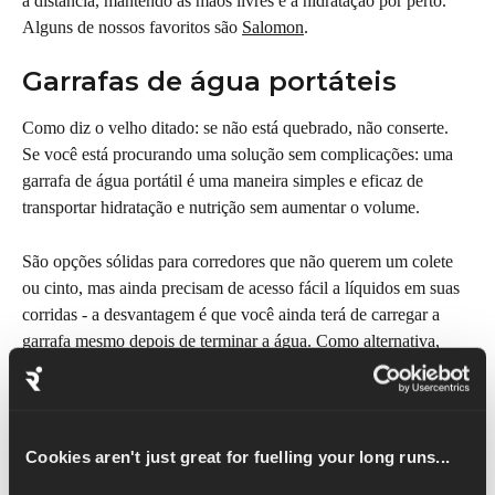
a distância, mantendo as mãos livres e a hidratação por perto. 
Alguns de nossos favoritos são 
Salomon
.
Garrafas de água portáteis
Como diz o velho ditado: se não está quebrado, não conserte. 
Se você está procurando uma solução sem complicações: uma 
garrafa de água portátil é uma maneira simples e eficaz de 
transportar hidratação e nutrição sem aumentar o volume.
São opções sólidas para corredores que não querem um colete 
ou cinto, mas ainda precisam de acesso fácil a líquidos em suas 
corridas - a desvantagem é que você ainda terá de carregar a 
garrafa mesmo depois de terminar a água. Como alternativa, 
você pode usar um frasco macio.
Benefícios das garrafas 
portáteis
Cookies aren't just great for fuelling your long runs...