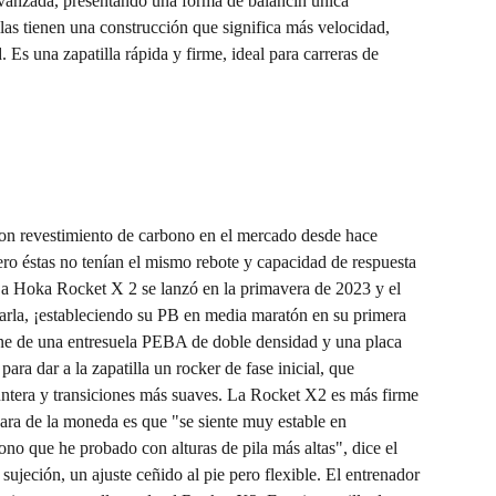
avanzada, presentando una forma de balancín única 
as tienen una construcción que significa más velocidad, 
Es una zapatilla rápida y firme, ideal para carreras de 
con revestimiento de carbono en el mercado desde hace 
 éstas no tenían el mismo rebote y capacidad de respuesta 
a Hoka Rocket X 2 se lanzó en la primavera de 2023 y el 
arla, ¡estableciendo su PB en media maratón en su primera 
ne de una entresuela PEBA de doble densidad y una placa 
ara dar a la zapatilla un rocker de fase inicial, que 
untera y transiciones más suaves. La Rocket X2 es más firme 
 cara de la moneda es que "se siente muy estable en 
ono que he probado con alturas de pila más altas", dice el 
sujeción, un ajuste ceñido al pie pero flexible. El entrenador 