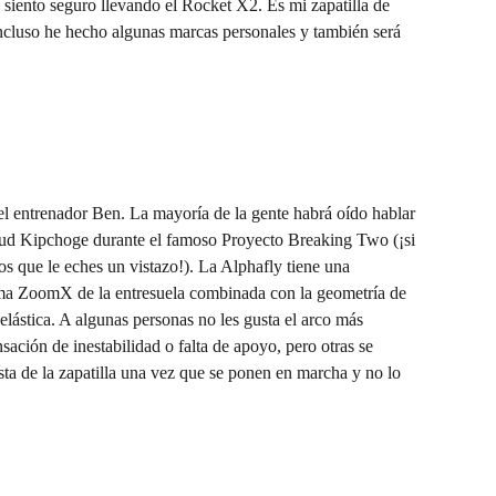
siento seguro llevando el Rocket X2. Es mi zapatilla de 
ncluso he hecho algunas marcas personales y también será 
del entrenador Ben. La mayoría de la gente habrá oído hablar 
Eliud Kipchoge durante el famoso Proyecto Breaking Two (¡si 
s que le eches un vistazo!). La Alphafly tiene una 
uma ZoomX de la entresuela combinada con la geometría de 
ástica. A algunas personas no les gusta el arco más 
ación de inestabilidad o falta de apoyo, pero otras se 
sta de la zapatilla una vez que se ponen en marcha y no lo 