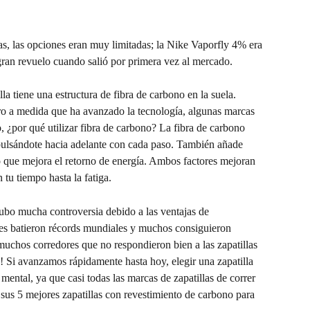
as, las opciones eran muy limitadas; la Nike Vaporfly 4% era 
 gran revuelo cuando salió por primera vez al mercado.
a tiene una estructura de fibra de carbono en la suela. 
ro a medida que ha avanzado la tecnología, algunas marcas 
o, ¿por qué utilizar fibra de carbono? La fibra de carbono 
pulsándote hacia adelante con cada paso. También añade 
 lo que mejora el retorno de energía. Ambos factores mejoran 
n tu tiempo hasta la fatiga.
bo mucha controversia debido a las ventajas de 
res batieron récords mundiales y muchos consiguieron 
uchos corredores que no respondieron bien a las zapatillas 
 Si avanzamos rápidamente hasta hoy, elegir una zapatilla 
ntal, ya que casi todas las marcas de zapatillas de correr 
 sus 5 mejores zapatillas con revestimiento de carbono para 