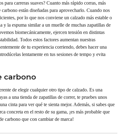
s para carreras suaves? Cuanto más rápido corras, más 
s de carbono están diseñadas para aprovecharlo. Cuando nos 
ientes, por lo que nos conviene un calzado más estable o 
a y la espuma similar a un muelle de muchas zapatillas de 
vemos biomecánicamente, ejercen tensión en distintas 
tabilidad. Todos estos factores aumentan nuestras 
ientemente de tu experiencia corriendo, debes hacer una 
 introdúcelas lentamente en tus sesiones de tempo y evita 
de carbono
erente de elegir cualquier otro tipo de calzado. Es una 
s a una tienda de zapatillas de correr, te pruebes unos 
una cinta para ver qué te sienta mejor. Además, si sabes que 
arca concreta en el resto de su gama, ¡es más probable que 
 de carbono que con cambiar de marca!