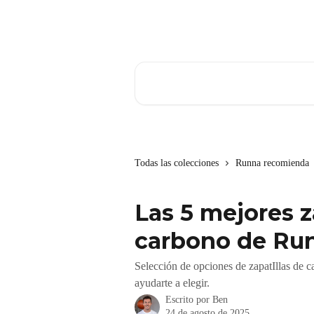
Ir al contenido principal
Buscar artículos...
Todas las colecciones
Runna recomienda
Las 5 mejores z
carbono de Ru
Selección de opciones de zapatIllas de c
ayudarte a elegir.
Escrito por
Ben
24 de agosto de 2025