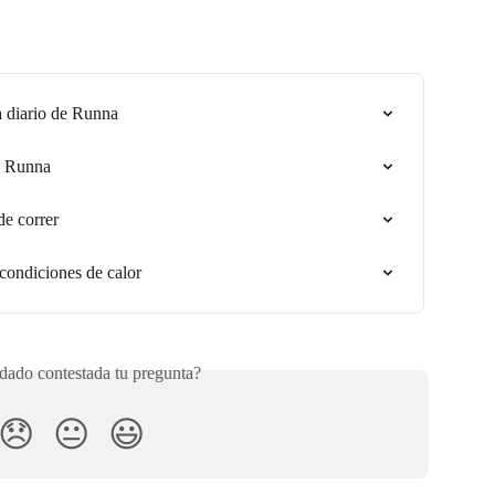
 a diario de Runna
e Runna
de correr
condiciones de calor
ado contestada tu pregunta?
😞
😐
😃