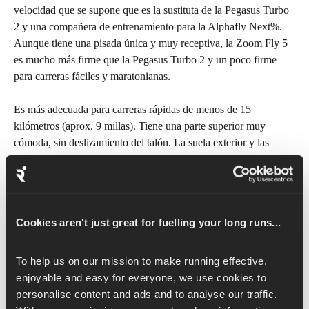
velocidad que se supone que es la sustituta de la Pegasus Turbo 
2 y una compañera de entrenamiento para la Alphafly Next%. 
Aunque tiene una pisada única y muy receptiva, la Zoom Fly 5 
es mucho más firme que la Pegasus Turbo 2 y un poco firme 
para carreras fáciles y maratonianas.
Es más adecuada para carreras rápidas de menos de 15 
kilómetros (aprox. 9 millas). Tiene una parte superior muy 
cómoda, sin deslizamiento del talón. La suela exterior y las 
espumas de la entresuela son increíblemente duraderas y el 
antepié tiene una respuesta explosiva.
Sin embargo, se queda corta, con un precio caro y resulta tosca 
Cookies aren't just great for fuelling your long runs...
y áspera en las carreras más fáciles y lentas.
Peso:
 314 g/11,07 oz (H), 242 g/8,54 oz (M)
To help us on our mission to make running effective, 
Drop:
 10 mm
enjoyable and easy for everyone, we use cookies to 
Ideal para: 
entrenamientos de velocidad de corta y media 
personalise content and ads and to analyse our traffic. 