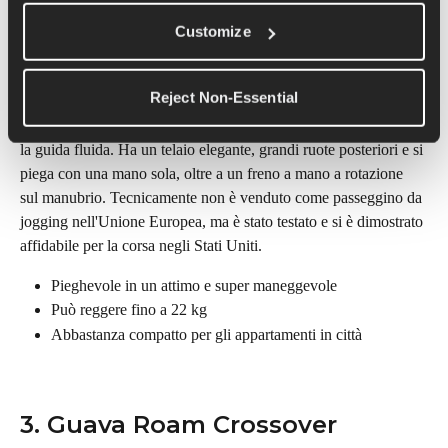
Customize
2. Thule Urban Glide 3
Ideale per: sensazione di leggerezza e uso quotidiano
Reject Non-Essential
Il nuovo Thule Urban Glide 3 spicca per la sua facilità d'uso e 
la guida fluida. Ha un telaio elegante, grandi ruote posteriori e si 
piega con una mano sola, oltre a un freno a mano a rotazione 
sul manubrio. Tecnicamente non è venduto come passeggino da 
jogging nell'Unione Europea, ma è stato testato e si è dimostrato 
affidabile per la corsa negli Stati Uniti.
Pieghevole in un attimo e super maneggevole
Può reggere fino a 22 kg
Abbastanza compatto per gli appartamenti in città
3. Guava Roam Crossover