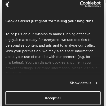
Cookies aren't just great for fuelling your long runs...
1. BOB Gear Revolution Flex 3.0
Ideale per: corsa su tutti i terreni e lunghe distanze
To help us on our mission to make running effective, 
enjoyable and easy for everyone, we use cookies to 
Con le ruote gonfiabili e le sospensioni regolabili, il passeggino 
personalise content and ads and to analyse our traffic. 
BOB Flex 3.0 è perfetto per i sentieri, l'erba e i percorsi 
With your permission, we may also share information 
irregolari. Può portare fino a 34 kg e ha un sacco di spazio, 
about your use of our site with our partners (e.g. for 
quindi è perfetto per le gite lunghe. Il grande parasole e il sedile 
marketing). You can disable cookies anytime in your 
imbottito fanno stare comodo il tuo piccolo, anche quando corri 
browser settings. For more information, please visit our 
in salita.
Cookie Policy
.
Niente freno a mano, ma è super robusto e scorrevole.
Show details
Potrebbe essere troppo ingombrante per spazi di stoccaggio 
ristretti.
Accept all