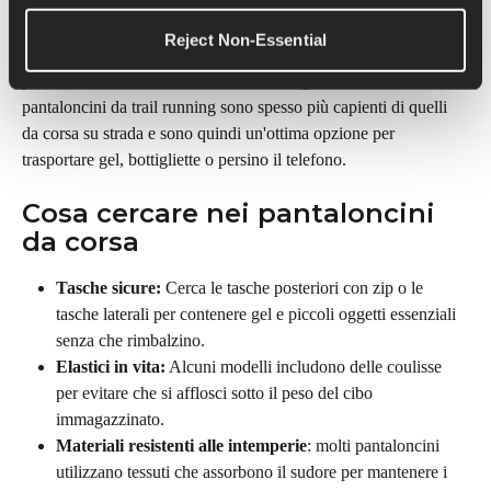
Molte marche ora progettano pantaloncini da corsa con un 
Reject Non-Essential
portaoggetti incorporato, ideale per i runner che preferiscono 
portare con sé l'alimentazione senza bisogno di altri attrezzi. I 
pantaloncini da trail running sono spesso più capienti di quelli 
da corsa su strada e sono quindi un'ottima opzione per 
trasportare gel, bottigliette o persino il telefono.
Cosa cercare nei pantaloncini 
da corsa
Tasche sicure:
 Cerca le tasche posteriori con zip o le 
tasche laterali per contenere gel e piccoli oggetti essenziali 
senza che rimbalzino.
Elastici in vita:
 Alcuni modelli includono delle coulisse 
per evitare che si afflosci sotto il peso del cibo 
immagazzinato.
Materiali resistenti alle intemperie
: molti pantaloncini 
utilizzano tessuti che assorbono il sudore per mantenere i 