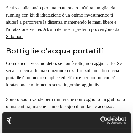
Se ti stai allenando per una maratona o un'ultra, un gilet da 
running con kit di idratazione è un ottimo investimento: ti 
aiuterà a percorrere la distanza mantenendo le mani libere e 
l'idratazione vicina. Alcuni dei nostri preferiti provengono da 
Salomon
.
Bottiglie d'acqua portatili
Come dice il vecchio detto: se non è rotto, non aggiustarlo. Se 
sei alla ricerca di una soluzione senza fronzoli: una borraccia 
portatile è un modo semplice ed efficace per portare con sé 
idratazione e nutrimento senza ingombri aggiuntivi.
Sono opzioni valide per i runner che non vogliono un giubbotto 
o una cintura, ma che hanno bisogno di un facile accesso ai 
liquidi durante le loro corse; lo svantaggio è che dovrai 
comunque portare con te la tua bottiglia anche una volta finita 
l'acqua. In alternativa, prendi in considerazione l'utilizzo di una 