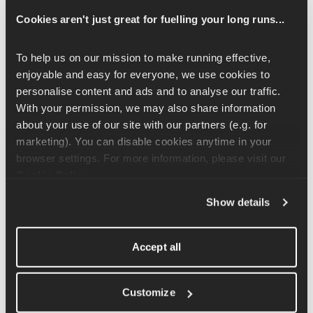
fiaschetta morbida.
Cookies aren't just great for fuelling your long runs...
Vantaggi delle bottiglie 
portatili
To help us on our mission to make running effective, 
enjoyable and easy for everyone, we use cookies to 
Leggero & Ergonomico
: Progettato per stare 
personalise content and ads and to analyse our traffic. 
comodamente in mano senza affaticarsi troppo.
With your permission, we may also share information 
Opzioni di stoccaggio
: alcuni includono piccole tasche 
about your use of our site with our partners (e.g. for 
con zip per gel, chiavi o carte di credito.
marketing). You can disable cookies anytime in your 
Accesso rapido all'acqua
: non c'è bisogno di fermarsi o di 
browser settings. For more information, please visit our 
prendere la cintura, basta spremere e sorseggiare mentre si 
Cookie Policy
.
corre.
Show details
Se corri in condizioni climatiche calde o se fai lunghi 
allenamenti, le borracce portatili rappresentano una soluzione 
Accept all
semplice per l'idratazione senza appesantirti.
Pantaloncini da corsa con 
Customize
tasche