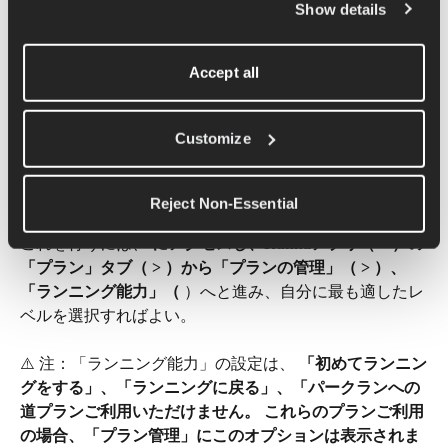
したがって、計画に変更を加えると、易しい週と厳しい
Show details
週が連続してしまったり、重要なトレーニングを飛ばし
てしまったりする恐れがあるため、計画の最初の2～3週
Accept all
間を過ぎるまでは、ランニングの強度を上げないことを
お勧めする。
Customize
もし現在のランニング距離が長すぎると感じたり、怪我
からの回復中でペースを落としたい場合は、ランニング
のレベルを一つ下げることをお勧めする。
Reject Non-Essential
これを行うには、 
にアクセスし、Runnaアプリ（ > ）の
「プラン」タブ（ > ）から「プランの管理」（ > ）、
「ランニング能力」（
 ）へと進み、自分に最も適したレ
ベルを選択すればよい。
⚠️ 注：「ランニング能力」の設定は、 
「初めてランニン
グをする」、「ランニングに戻る」、「パークランへの
道プランご利用いただけません。 これらのプランご利用
の場合、「プラン管理」にこのオプションは表示されま