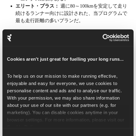
エリート・プラス： 
週に80～100kmを安定して走り
続けるランナー向けに設計された、当プログラムで
最も走行距離の多いプランだ。
💡 
「定期的に走る」とは、 
1回のランニングで無理なく
走りきれる距離を指す。
 — 週間の総走行距離のことでは
ない。
もし現在、5kmを止まらずに走り切ることができないな
Cookies aren't just great for fuelling your long runs...
ら、「 
」の「ランニング初心者向けプラン」
 を選ぶの
が、始めるのに最適な方法だ！
To help us on our mission to make running effective, 
enjoyable and easy for everyone, we use cookies to 
personalise content and ads and to analyse our traffic. 
With your permission, we may also share information 
about your use of our site with our partners (e.g. for 
ランニング能力の向上
marketing). You can disable cookies anytime in your 
browser settings. For more information, please visit our 
ランニング能力を調整すると、軽度なランニングからロ
Cookie Policy
.
ングランに至るまで、各トレーニングの距離が変わる。 