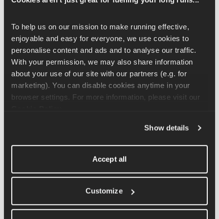
クワットと同様に、これは下半身の運動であり、臀筋、
大腿四頭筋、ハムストリングス、ふくらはぎを鍛える。
To help us on our mission to make running effective, 
enjoyable and easy for everyone, we use cookies to 
胸に体重をしっかり乗せて、運動を始めろ。 ケトルベル
personalise content and ads and to analyse our traffic. 
を使う場合、ベルを逆さまに持ち、手のひらをベルに押
With your permission, we may also share information 
し当て、指を上に向けるべきだ。 同様に、ダンベルを使
about your use of our site with our partners (e.g. for 
う場合、片方のベルを両手のひらの間に挟むようにして
marketing). You can disable cookies anytime in your 
持つべきだ。 スクワットの姿勢を取れ。足は腰幅より少
browser settings. For more information, please visit our 
し広めに開き、つま先は少し外側に向ける。 ここから、
Cookie Policy
.
膝がつま先の角度と一致するようにしゃがむ。
Show details
Accept all
動作全体を通して、重量を体に密着させ続けることが重
要だ。胸骨に押し込むようにして、腕の筋肉だけで重量
を支えなくて済むようにするのだ。
Customize