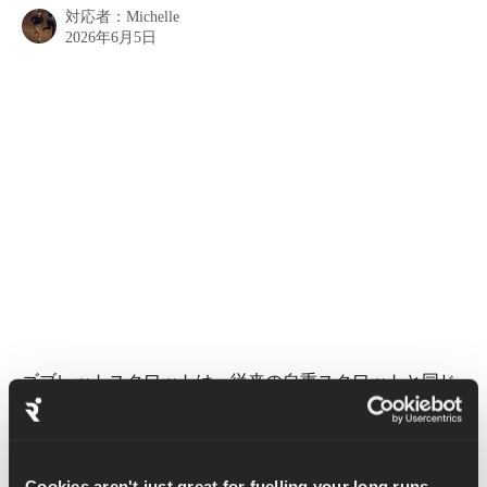
対応者：
Michelle
2026年6月5日
ゴブレットスクワットは、従来の自重スクワットと同じ
だが、重りを追加する点が異なる。 ゴブレットスクワッ
トは、バックスクワットやバーベルスクワットとは異な
り、背中にかかる負荷を軽減し、代わりに重量をカウン
ターバランスとして利用する点で異なる。 従来の自重ス
Cookies aren't just great for fuelling your long runs...