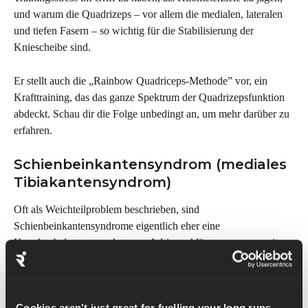
und warum die Quadrizeps – vor allem die medialen, lateralen 
und tiefen Fasern – so wichtig für die Stabilisierung der 
Kniescheibe sind.
Er stellt auch die „Rainbow Quadriceps-Methode” vor, ein 
Krafttraining, das das ganze Spektrum der Quadrizepsfunktion 
abdeckt. Schau dir die Folge unbedingt an, um mehr darüber zu 
erfahren.
Schienbeinkantensyndrom (mediales 
Tibiakantensyndrom)
Oft als Weichteilproblem beschrieben, sind 
Schienbeinkantensyndrome eigentlich eher eine 
Knochenbelastungsverletzung. Adrian erklärt genau, was mit 
dem Schienbein passiert, warum es beim Marathontraining 
schnell schlimmer werden kann und wie Faktoren wie ein 
plötzlicher Anstieg der Trainingsbelastung, wenig Energie und 
Cookies aren't just great for fuelling your long runs...