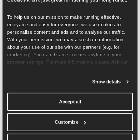
neue Schuhe dazu beitragen können.
IT-Band-Syndrom
To help us on our mission to make running effective, 
enjoyable and easy for everyone, we use cookies to 
Auch wenn viele Läufer das denken, sind Schmerzen im IT-
personalise content and ads and to analyse our traffic. 
Band selten ein Problem der Flexibilität. Stattdessen erklärt 
With your permission, we may also share information 
Adrian, warum Hüftstabilität, Gesäßmuskelkraft und Kontrolle 
about your use of our site with our partners (e.g. for 
der unteren Gliedmaßen die echten Lösungen sind und warum 
marketing). You can disable cookies anytime in your 
übermäßiges Dehnen allein selten hilft.
browser settings. For more information, please visit our 
Cookie Policy
.
Show details
Das Krafttraining, das den 
größten Unterschied macht
Accept all
Bei allen drei Verletzungen gibt's ein gemeinsames Thema: 
Krafttraining 
ist echt eines der besten Mittel für Läufer. Adrian 
Customize
erklärt die Übungen, auf die er am meisten setzt, warum sie 
funktionieren und wie Läufer sie in ihren Trainingsplan 