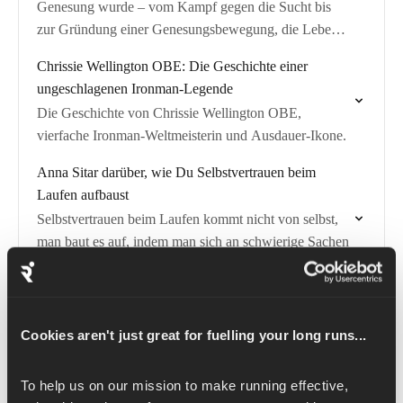
Genesung wurde – vom Kampf gegen die Sucht bis
zur Gründung einer Genesungsbewegung, die Leben
verändert hat.
Chrissie Wellington OBE: Die Geschichte einer
ungeschlagenen Ironman-Legende
Die Geschichte von Chrissie Wellington OBE,
vierfache Ironman-Weltmeisterin und Ausdauer-Ikone.
Anna Sitar darüber, wie Du Selbstvertrauen beim
Laufen aufbaust
Selbstvertrauen beim Laufen kommt nicht von selbst,
man baut es auf, indem man sich an schwierige Sachen
ranwagt. Anna Sitar erzählt im Podcast „The Runna
Podcast“ von ihrer Reise von…
Roman Kemp über seine Rückkehr zum Laufen und
wie es seiner mentalen Gesundheit hilft
Cookies aren't just great for fuelling your long runs...
Roman Kemp spricht über seine Rückkehr zum Laufen
und darüber, wie der Sport ihm hilft, mentale Klarheit
To help us on our mission to make running effective, 
zu finden.