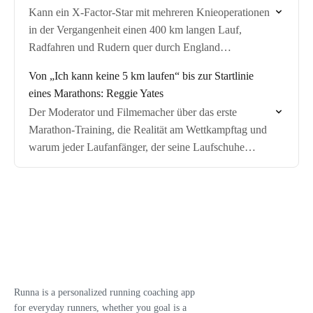
Kann ein X-Factor-Star mit mehreren Knieoperationen
in der Vergangenheit einen 400 km langen Lauf,
Radfahren und Rudern quer durch England
bewältigen? Olly Murs über seine außergewöhnliche
Von „Ich kann keine 5 km laufen“ bis zur Startlinie
Ausdauer-Reise.
eines Marathons: Reggie Yates
Der Moderator und Filmemacher über das erste
Marathon-Training, die Realität am Wettkampftag und
warum jeder Laufanfänger, der seine Laufschuhe
schnüren kann, bereits ein Läufer ist.
Runna is a personalized running coaching app
for everyday runners, whether you goal is a