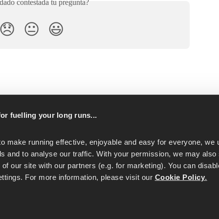
ado contestada tu pregunta?
😞
😐
😃
or fuelling your long runs...
p
to make running effective, enjoyable and easy for everyone, we u
s and to analyse our traffic. With your permission, we may also 
of our site with our partners (e.g. for marketing). You can disabl
tings. For more information, please visit our 
Cookie Policy
.