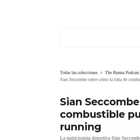
Ir al contenido principal
Buscar artículos...
Todas las colecciones
The Runna Podcast
Sian Seccombe sobre cómo la falta de combus
Sian Seccombe 
combustible pu
running
La nutricionista deportiva Sian Seccombe 