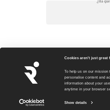
¿Ha qued
Cookies aren't just great f
Runna is a personalized running coaching ap
To help us on our mission 
for everyday runners, whether you goal is a
personalise content and ad
first 5K or a faster marathon.
information about your use 
anytime in your browser set
Sus opciones de privacidad
Show details