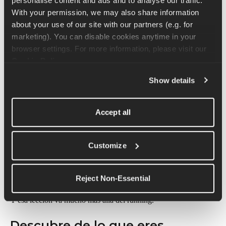
Tanto si estás a punto de salir a correr por primera vez, como si 
With your permission, we may also share information 
vuelves después de un tiempo sin hacerlo, o si persigues un 
about your use of our site with our partners (e.g. for 
gran objetivo que te da un poco de miedo, este episodio refleja 
marketing). You can disable cookies anytime in your 
un sentimiento que muchos corredores reconocen:
browser settings. For more information, please visit our 
Cookie Policy
.
¿Y si pruebas… y no eres suficiente?
Show details
Esta conversación nos recuerda que la confianza no consiste en 
eliminar el miedo. Se trata de aprender a seguir adelante con 
Accept all
ello, paso a paso.
La motivación es el motor que lo impulsa todo. «Tener 
Customize
corazón es lo que marca la diferencia», revela en 
The 
Runna Podcast
.
Reject Non-Essential
Y esa lección va mucho más allá del running.
Descubre de lo que eres 