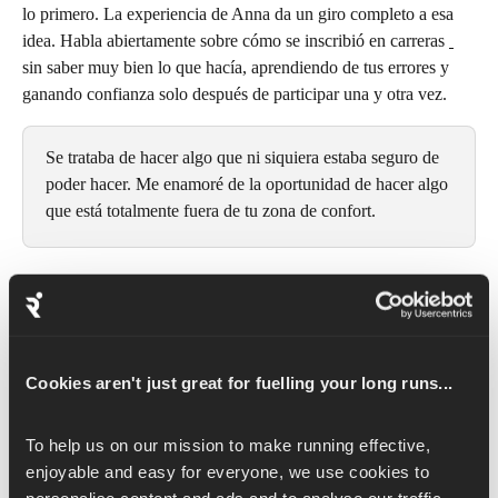
lo primero. La experiencia de Anna da un giro completo a esa 
idea. Habla abiertamente sobre cómo se inscribió en carreras 
sin saber muy bien lo que hacía, aprendiendo de tus errores y 
ganando confianza solo después de participar una y otra vez.
Se trataba de hacer algo que ni siquiera estaba seguro de 
poder hacer. Me enamoré de la oportunidad de hacer algo 
que está totalmente fuera de tu zona de confort.
Desde sobrevivir a tu primer maratón en Honolulu, hasta sufrir 
un bajón en el
 Maratón de Londres,
 o estar al borde del 
Maratón de Nueva York
 preguntándote hasta dónde llegar con 
Cookies aren't just great for fuelling your long runs...
tu ambición, la confianza, para Anna, nunca ha sido algo claro 
ni lineal. Se ha ganado a través de la repetición.
To help us on our mission to make running effective, 
La importancia de intentarlo
enjoyable and easy for everyone, we use cookies to 
personalise content and ads and to analyse our traffic. 