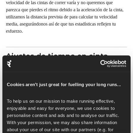
velocidad de las cintas de correr varía y no queremos que 
parezca que pierdes el ritmo debido a la aceleración de la cinta, 
utilizamos la distancia prevista de para calcular tu velocidad 
media, asegurándonos así de que tus estadísticas reflejen tu 
esfuerzo.
Ajustes de tiempo en cinta
Cuando completas un entrenamiento en una cinta con FTMS
, 
Runna procesa los datos de la cinta durante toda la sesión para 
tener en cuenta la 
aceleración y desaceleración
 de la cinta, que 
Cookies aren't just great for fuelling your long runs...
pueden variar de una máquina a otra.
To help us on our mission to make running effective, 
Sin estos ajustes, tu ritmo medio incluiría el tiempo que tarda la 
enjoyable and easy for everyone, we use cookies to 
cinta en aumentar o disminuir la velocidad. En vueltas cortas y 
personalise content and ads and to analyse our traffic. 
rápidas, esto podría hacer que las lecturas del ritmo parcial se 
With your permission, we may also share information 
desvíen hasta 15 segundos por kilómetro de tu objetivo. Para 
about your use of our site with our partners (e.g. for 
evitarlo, Runna 
asume que alcanzas tu velocidad objetivo de 