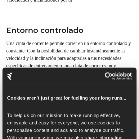
Entorno controlado
Una cinta de correr te permite correr en un entorno controlado y 
constante. Con la posibilidad de cambiar instantáneamente la 
velocidad y la inclinación para adaptarlas a tus necesidades 
específicas de entrenamiento, una cinta de correr es muy 
beneficiosa para los usuarios que quieren simular condiciones 
específicas, como un terreno montañoso. Las cintas de correr 
suelen ser una opción deseable para completar una sesión 
centrada en la velocidad cuando no es posible utilizar una pista. 
Cookies aren't just great for fuelling your long runs...
Lo ideal es realizar estas sesiones en un terreno plano y 
uniforme, por lo que una cinta de correr puede proporcionar las 
To help us on our mission to make running effective, 
condiciones ideales.
enjoyable and easy for everyone, we use cookies to 
personalise content and ads and to analyse our traffic. 
Para las articulaciones
With your permission, we may also share information 