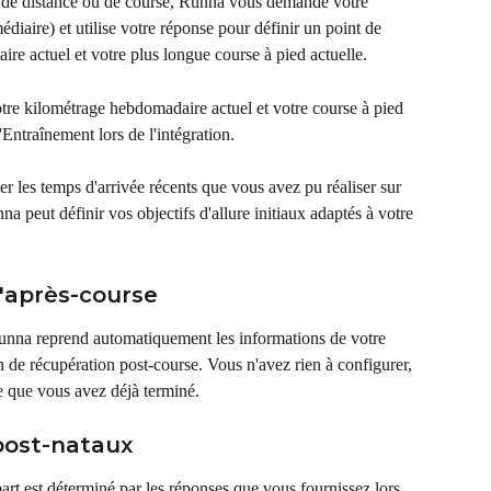
de distance ou de course, Runna vous demande votre 
iaire) et utilise votre réponse pour définir un point de 
re actuel et votre plus longue course à pied actuelle.
tre kilométrage hebdomadaire actuel et votre course à pied 
'Entraînement lors de l'intégration.
r les temps d'arrivée récents que vous avez pu réaliser sur 
a peut définir vos objectifs d'allure initiaux adaptés à votre 
'après-course
unna reprend automatiquement les informations de votre 
 de récupération post-course. Vous n'avez rien à configurer, 
ce que vous avez déjà terminé.
post-nataux
rt est déterminé par les réponses que vous fournissez lors 