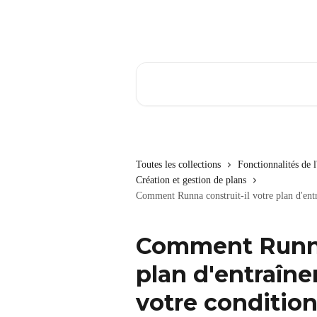
Passer au contenu principal
Rechercher un article...
Toutes les collections
Fonctionnalités de 
Création et gestion de plans
Comment Runna construit-il votre plan d'entr
Comment Runna 
plan d'entraîn
votre condition