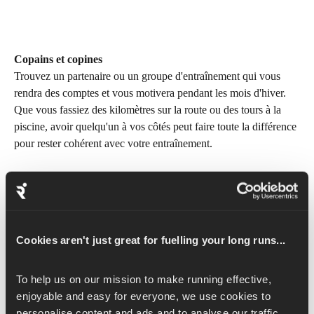
Copains et copines
Trouvez un partenaire ou un groupe d'entraînement qui vous 
rendra des comptes et vous motivera pendant les mois d'hiver. 
Que vous fassiez des kilomètres sur la route ou des tours à la 
piscine, avoir quelqu'un à vos côtés peut faire toute la différence 
pour rester cohérent avec votre entraînement.
Investissez dans le bon matériel
Ne laissez pas le froid ou l'humidité gâcher vos séances 
d'entraînement. Investissez dans du matériel d'hiver de qualité, 
notamment des vêtements de course thermiques, des couches 
Cookies aren't just great for fuelling your long runs...
imperméables et des accessoires pour temps froid tels que des 
gants et des bonnets. Un équipement adéquat vous permettra 
To help us on our mission to make running effective, 
d'être à l'aise et protégé afin que vous puissiez vous concentrer 
enjoyable and easy for everyone, we use cookies to 
sur vos séances d'entraînement.
personalise content and ads and to analyse our traffic. 