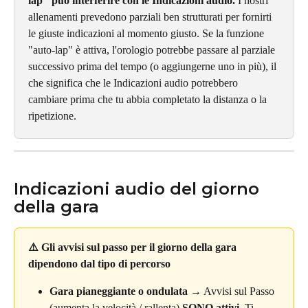
lap" può interferire con le Indicazioni audio.
 I nostri 
allenamenti prevedono parziali ben strutturati per fornirti 
le giuste indicazioni al momento giusto. Se la funzione 
"auto-lap" è attiva, l'orologio potrebbe passare al parziale 
successivo prima del tempo (o aggiungerne uno in più), il 
che significa che le Indicazioni audio potrebbero 
cambiare prima che tu abbia completato la distanza o la 
ripetizione.
Indicazioni audio del giorno 
della gara
⚠️ Gli avvisi sul passo per il giorno della gara 
dipendono dal tipo di percorso
Gara pianeggiante o ondulata
 → Avvisi sul Passo 
(aumenta la velocità / rallenta) 
SONO attivi
. Ti 