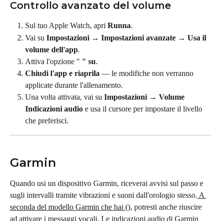
Controllo avanzato del volume
Sul tuo Apple Watch, apri 
Runna
.
Vai su 
Impostazioni → Impostazioni avanzate → Usa il 
volume dell'app
.
Attiva l'opzione " 
" su
.
Chiudi l'app e riaprila
 — le modifiche non verranno 
applicate durante l'allenamento.
Una volta attivata, vai su 
Impostazioni → Volume 
Indicazioni audio
 e usa il cursore per impostare il livello 
che preferisci.
Garmin
Quando usi un dispositivo Garmin, riceverai avvisi sul passo e 
sugli intervalli tramite vibrazioni e suoni dall'orologio stesso.
 A 
seconda del modello Garmin che hai (
), potresti anche riuscire 
ad attivare i messaggi vocali. Le indicazioni audio di Garmin 