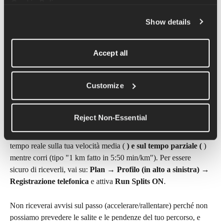
Cookie Policy
.
Avvisi di velocità
 (accelerare / rallentare)
Show details
Corsa a intervalli
 (ad esempio, "1 km fatto in 5:50 
min/km")
Accept all
Per essere sicuro che questi segnali siano attivi, vai su: Piano → 
Profilo (in alto a sinistra) → Registrazione telefonica e controlla 
che le opzioni Esegui frazioni e Avvisi di passo intertempo 
Customize
siano accese.
Gare moderate / collinari
Reject Non-Essential
Per i percorsi medi o collinari, Runna ti darà aggiornamenti in 
tempo reale sulla tua velocità media ( 
) e sul tempo parziale (
 ) 
mentre corri (tipo "1 km fatto in 5:50 min/km"). Per essere 
sicuro di riceverli, vai su: 
Plan → Profilo (in alto a sinistra) → 
Registrazione telefonica
 e attiva 
Run Splits
ON
.
Non riceverai avvisi sul passo (accelerare/rallentare) perché non 
possiamo prevedere le salite e le pendenze del tuo percorso, e 