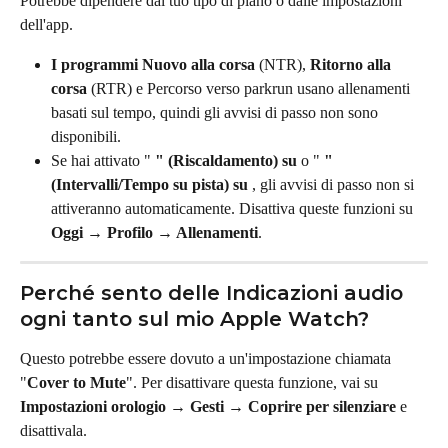
Potrebbe dipendere dal tuo tipo di piano o dalle impostazioni 
dell'app.
I programmi Nuovo alla corsa
 (NTR), 
Ritorno alla 
corsa
 (RTR) e Percorso verso parkrun usano allenamenti 
basati sul tempo, quindi gli avvisi di passo non sono 
disponibili.
Se hai attivato " 
" (Riscaldamento) su
 o " 
" 
(Intervalli/Tempo su pista) su
 , gli avvisi di passo non si 
attiveranno automaticamente. Disattiva queste funzioni su 
Oggi → Profilo → Allenamenti
.
Perché sento delle Indicazioni audio 
ogni tanto sul mio Apple Watch?
Questo potrebbe essere dovuto a un'impostazione chiamata 
"
Cover to Mute
". Per disattivare questa funzione, vai su 
Impostazioni orologio → Gesti → Coprire per silenziare
 e 
disattivala.