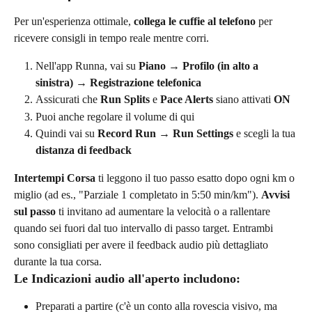
Per un'esperienza ottimale, 
collega le cuffie al telefono
 per 
ricevere consigli in tempo reale mentre corri.
Nell'app Runna, vai su 
Piano → Profilo (in alto a 
sinistra) → Registrazione telefonica
Assicurati che 
Run Splits
 e 
Pace Alerts
 siano attivati 
ON
Puoi anche regolare il volume di qui
Quindi vai su 
Record Run → Run Settings 
e scegli la tua 
distanza di feedback
Intertempi Corsa
 ti leggono il tuo passo esatto dopo ogni km o 
miglio (ad es., "Parziale 1 completato in 5:50 min/km"). 
Avvisi 
sul passo
 ti invitano ad aumentare la velocità o a rallentare 
quando sei fuori dal tuo intervallo di passo target. Entrambi 
sono consigliati per avere il feedback audio più dettagliato 
durante la tua corsa.
Le Indicazioni audio all'aperto includono:
Preparati a partire (c'è un conto alla rovescia visivo, ma 