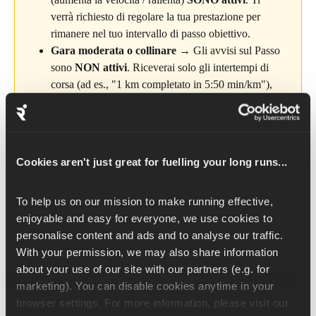
verrà richiesto di regolare la tua prestazione per 
rimanere nel tuo intervallo di passo obiettivo.
Gara moderata o collinare
 → Gli avvisi sul Passo 
sono 
NON attivi
. Riceverai solo gli intertempi di 
corsa (ad es., "1 km completato in 5:50 min/km"), 
perché non possiamo prevedere l'effetto delle 
pendenze sul tuo passo.
Cookies aren't just great for fuelling your long runs...
Gare su pista piana / su pista
To help us on our mission to make running effective, 
Per le gare su terreno pianeggiante o ondulato, se segui 
enjoyable and easy for everyone, we use cookies to 
l'allenamento incluso nel tuo programma, ti verrà dato un 
personalise content and ads and to analyse our traffic. 
intervallo di passo target . Le tue indicazioni audio ti diranno 
With your permission, we may also share information 
quando aumentare la velocità o diminuirla 
per stare vicino al 
about your use of our site with our partners (e.g. for 
punto medio di quel range.
marketing). You can disable cookies anytime in your 
browser settings. For more information, please visit our 
Indicazioni audio previste: