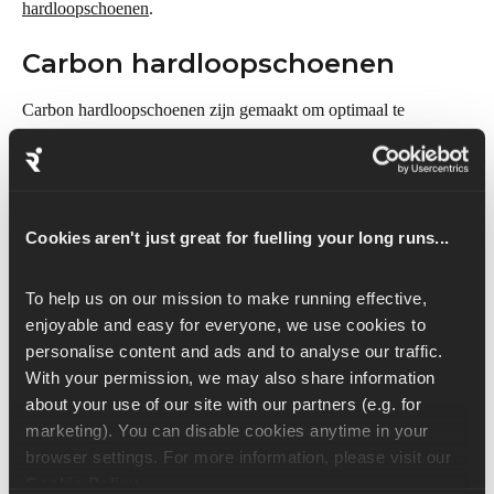
hardloopschoenen
.
Carbon hardloopschoenen
Carbon hardloopschoenen zijn gemaakt om optimaal te 
presteren tijdens wedstrijden. Ze hebben een tussenzool van een 
lichtgewicht koolstofvezelplaat die bij elke stap zorgt voor een 
uitstekende energieteruggave en voortstuwing. Deze schoenen 
worden vaak gedragen tijdens wedstrijden op hoog niveau, 
Cookies aren't just great for fuelling your long runs...
waarin hardlopers hun persoonlijke records met seconden of 
zelfs minuten willen verbeteren. Hoewel carbon 
hardloopschoenen populair zijn geworden omdat ze de 
To help us on our mission to make running effective, 
efficiëntie van het hardlopen verhogen, waardoor atleten een 
enjoyable and easy for everyone, we use cookies to 
hoger tempo kunnen aanhouden, zijn ze misschien niet zo 
personalise content and ads and to analyse our traffic. 
geschikt voor regelmatige training vanwege hun lage 
With your permission, we may also share information 
duurzaamheid en hogere prijs. Als je op zoek bent naar een paar 
about your use of our site with our partners (e.g. for 
dat bij je past, bekijk dan onze 
top 5 carbon hardloopschoenen
.
marketing). You can disable cookies anytime in your 
Trailschoenen
browser settings. For more information, please visit our 
Cookie Policy
.