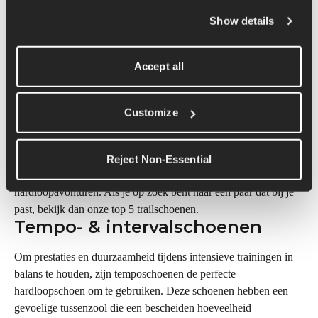
Trailschoenen zijn speciaal gemaakt om goed te presteren op 
Show details
onverharde paden. Deze schoenen hebben eigenschappen die 
ervoor zorgen dat ze goed presteren in zware omstandigheden. 
Ze hebben vaak een stevige buitenzool met veel grip om 
Accept all
oneffen terrein aan te kunnen en uitglijden en vallen te 
voorkomen. Om de voet te beschermen hebben trailschoenen 
vaak een sterke en ondersteunende tussenzool. De schoenen 
Customize
zijn vooral populair onder wandelaars en trailrunners, voor wie 
stabiliteit en bescherming de belangrijkste eisen zijn. 
Trailschoenen zijn essentieel voor wie op zoek is naar comfort, 
Reject Non-Essential
duurzaamheid en bescherming tijdens offroad 
hardloopavonturen. Als je op zoek bent naar een paar dat bij je 
past, bekijk dan onze 
top 5 trailschoenen
.
Tempo- & intervalschoenen
Om prestaties en duurzaamheid tijdens intensieve trainingen in 
balans te houden, zijn temposchoenen de perfecte 
hardloopschoen om te gebruiken. Deze schoenen hebben een 
gevoelige tussenzool die een bescheiden hoeveelheid 