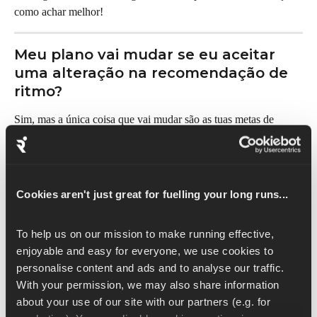
como achar melhor!
Meu plano vai mudar se eu aceitar 
uma alteração na recomendação de 
ritmo?
Sim, mas a única coisa que vai mudar são as tuas metas de 
ritmo! Seu plano continuará exatamente o mesmo, e o Runna 
atualizará as metas de ritmo ao longo do plano para se 
adequarem melhor à sua capacidade atual.
Cookies aren't just great for fuelling your long runs...
Lembra que as corridas leves devem ser sempre confortáveis e 
conversacionais
, independentemente de quaisquer mudanças de 
To help us on our mission to make running effective, 
ritmo!
enjoyable and easy for everyone, we use cookies to 
personalise content and ads and to analyse our traffic. 
Não aceitei a alteração da 
With your permission, we may also share information 
recomendação de ritmo — como 
about your use of our site with our partners (e.g. for 