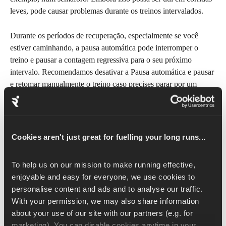
leves, pode causar problemas durante os treinos intervalados.
Durante os períodos de recuperação, especialmente se você 
estiver caminhando, a pausa automática pode interromper o 
treino e pausar a contagem regressiva para o seu próximo 
intervalo. Recomendamos desativar a Pausa automática e pausar 
e retomar manualmente o treino caso precises parar por um 
momento.
Ativar avisos sonoros
Cookies aren't just great for fuelling your long runs...
Se o teu relógio suporta avisos de áudio, ativá-los pode ser uma 
boa maneira de receber dicas de ritmo e alertas de treino sem 
To help us on our mission to make running effective, 
precisar olhar para o pulso.
enjoyable and easy for everyone, we use cookies to 
personalise content and ads and to analyse our traffic. 
Verifica o aplicativo complementar do teu dispositivo ou o 
With your permission, we may also share information 
menu de configurações para ativar os alertas de treino, alertas de 
about your use of our site with our partners (e.g. for 
volta e alertas de ritmo/velocidade.
marketing). You can disable cookies anytime in your 