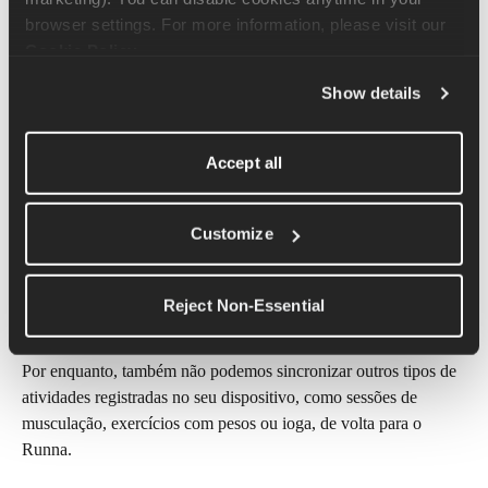
browser settings. For more information, please visit our 
Nem todos os dispositivos suportam avisos sonoros. Consulta a 
Cookie Policy
.
documentação de suporte do teu dispositivo para verificar se ele 
é compatível.
Show details
É possível sincronizar 
atividades que não sejam de 
Accept all
corrida do Runna com o teu 
relógio?
Customize
No momento, só oferecemos suporte à sincronização de treinos 
do tipo “Corrida” com o calendário de treinos do seu dispositivo 
Reject Non-Essential
e com o seu relógio.
Por enquanto, também não podemos sincronizar outros tipos de 
atividades registradas no seu dispositivo, como sessões de 
musculação, exercícios com pesos ou ioga, de volta para o 
Runna.