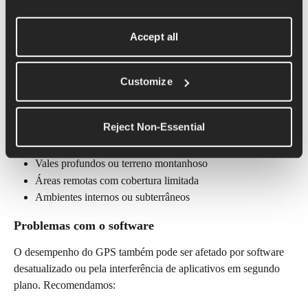
Nas cidades, os sinais também podem ser refletidos pelos 
Accept all
arranha-céus, o que resulta em um posicionamento menos 
preciso.
Má recepção de satélite
Customize
A precisão do GPS depende do número e da qualidade dos 
sinais de satélite recebidos pelo seu aparelho. A recepção pode 
Reject Non-Essential
ser pior em:
Vales profundos ou terreno montanhoso
Áreas remotas com cobertura limitada
Ambientes internos ou subterrâneos
Problemas com o software
O desempenho do GPS também pode ser afetado por software 
desatualizado ou pela interferência de aplicativos em segundo 
plano. Recomendamos: