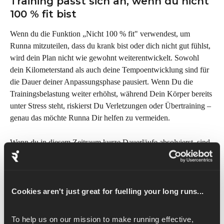
Training passt sich an, wenn du nicht 
100 % fit bist
Wenn du die Funktion „Nicht 100 % fit" verwendest, um 
Runna mitzuteilen, dass du krank bist oder dich nicht gut fühlst, 
wird dein Plan nicht wie gewohnt weiterentwickelt. Sowohl 
dein Kilometerstand als auch deine Tempoentwicklung sind für 
die Dauer deiner Anpassungsphase pausiert. Wenn Du die 
Trainingsbelastung weiter erhöhst, während Dein Körper bereits 
unter Stress steht, riskierst Du Verletzungen oder Übertraining – 
genau das möchte Runna Dir helfen zu vermeiden.
Wenn du in diesem Zeitraum kurze Dauerläufe absolvierst, sind 
die Distanzen deiner Einheiten ebenfalls basierend auf deinem 
Leistungsniveau begrenzt – so bleiben auch deine leichteren 
Läufe im angemessenen Rahmen, während du dich erholst.
Cookies aren't just great for fuelling your long runs...
Eine Rückkehr nach einer Pause wird 
sorgfältig begleitet
To help us on our mission to make running effective, 