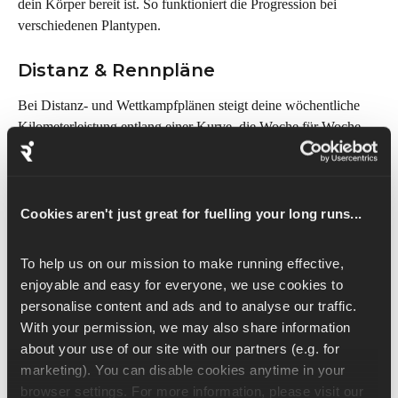
dein Körper bereit ist. So funktioniert die Progression bei 
verschiedenen Plantypen.
Distanz & Rennpläne
Bei Distanz- und Wettkampfplänen steigt deine wöchentliche 
Kilometerleistung entlang einer Kurve, die Woche für Woche 
zunimmt, jedoch mit einer festen Obergrenze dafür, wie stark 
sie in einer einzelnen Woche ansteigen kann. Die maximal 
zulässige Steigerung pro Woche wird auf Basis deiner aktuellen 
wöchentlichen Laufleistung berechnet. So können Läufer mit 
Cookies aren't just great for fuelling your long runs...
sehr geringer Wochenlaufleistung weiterhin Fortschritt erzielen, 
während Läufer mit höherer Wochenlaufleistung davor 
To help us on our mission to make running effective, 
geschützt werden, ihre Laufleistung zu schnell zu steigern.
enjoyable and easy for everyone, we use cookies to 
personalise content and ads and to analyse our traffic. 
Dein langer Lauf wird separat verwaltet und folgt seiner 
With your permission, we may also share information 
eigenen Progression, um einen zu schnellen Anstieg zu 
about your use of our site with our partners (e.g. for 
vermeiden, auch wenn dein wöchentliches Gesamtpensum 
marketing). You can disable cookies anytime in your 
steigt.
browser settings. For more information, please visit our 