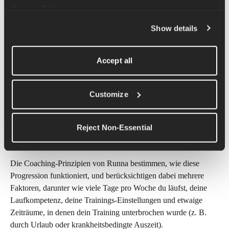
Erfahrenere Läufer erhalten höhere Gesamt-Trainingsziele, aber 
Cookie Policy
.
keine schnelleren Aufbauraten.
Show details
Alle machen Fortschritte in einem Tempo, das individuell auf 
sie zugeschnitten ist und auf den bewährten Coaching-
Accept all
Prinzipien von Runna basiert – unabhängig vom 
Leistungsniveau.
Customize
Basierend auf Deinen abgeschlossenen Trainings kann Runna 
im Laufe des Plans Erhöhungen oder Senkungen Deiner 
Tempo-Ziele vorschlagen. Du kannst selbst entscheiden, ob Du 
Reject Non-Essential
diese Vorschläge annehmen möchtest.
Die Coaching-Prinzipien von Runna bestimmen, wie diese 
Progression funktioniert, und berücksichtigen dabei mehrere 
Faktoren, darunter wie viele Tage pro Woche du läufst, deine 
Laufkompetenz, deine Trainings-Einstellungen und etwaige 
Zeiträume, in denen dein Training unterbrochen wurde (z. B. 
durch Urlaub oder krankheitsbedingte Auszeit).