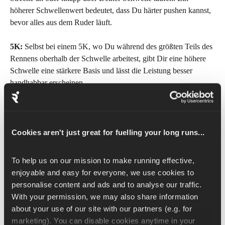
höherer Schwellenwert bedeutet, dass Du härter pushen kannst, 
bevor alles aus dem Ruder läuft.
5K:
 Selbst bei einem 5K, wo Du während des größten Teils des 
Rennens oberhalb der Schwelle arbeitest, gibt Dir eine höhere 
Schwelle eine stärkere Basis und lässt die Leistung besser 
handhabbar erscheinen.
Kurz gesagt: 
Erhöhe deine Laktat-Schwelle und du wirst ein 
schnellerer, effizienterer Läufer über jede Distanz.
Cookies aren't just great for fuelling your long runs...
Woran erkennst du, dass du an 
der Schwelle bist?
To help us on our mission to make running effective, 
enjoyable and easy for everyone, we use cookies to 
Du brauchst keinen Labortest, um eine Schwellenleistung zu 
personalise content and ads and to analyse our traffic. 
erkennen. Hier sind die realen Hinweise:
With your permission, we may also share information 
about your use of our site with our partners (e.g. for 
Atmung:
 Merklich anstrengender als leichtes Laufen, aber 
marketing). You can disable cookies anytime in your 
rhythmisch und kontrolliert, kein Keuchen. Du könntest 