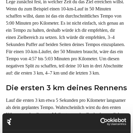
Lege zunächst fest, in welcher Zeit du das Ziel erreichen willst. 
Wenn du zum Beispiel einen 10-km-Lauf in 50 Minuten 
schaffen willst, dann ist das ein durchschnittliches Tempo von 
5:00 Minuten pro Kilometer. Es ist nicht einfach, sich genau an 
ein Tempo zu halten, deshalb würde ich dir empfehlen, dir 
einen Zielbereich zu setzen. Ich würde dir empfehlen, 3–4 
Sekunden Puffer auf beiden Seiten deines Tempos einzuplanen. 
Für einen 10-km-Läufer, der 50 Minuten braucht, wäre das ein 
Tempo von 4:57 bis 5:03 Minuten pro Kilometer. Um diesen 
negativen Split zu schaffen, teil deine 10 km in drei Abschnitte 
auf: die ersten 3 km, 4–7 km und die letzten 3 km.
Die ersten 3 km deines Rennens
Lauf die ersten 3 km etwa 5 Sekunden pro Kilometer langsamer 
als dein geplantes Tempo. Wahrscheinlich wirst du den ersten 
Kilometer oder die erste Meile etwas schneller laufen, weil du 
von der Aufregung mitgerissen wirst, aber schalte einen Gang 
zurück und sei streng mit dir selbst. Es ist noch früh und du 