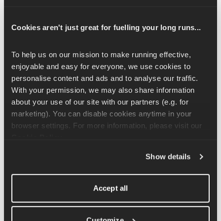
Stunden anstreben.
Mobilitätstraining:
 Zweitens: ob Pilates, Yoga oder 
Cookies aren't just great for fuelling your long runs...
einfaches Dehnen, du solltest jede Woche zumindest ein 
bisschen was für deine Beweglichkeit tun.
To help us on our mission to make running effective, 
Massagen:
 Du kannst noch weitere Dinge für eine 
enjoyable and easy for everyone, we use cookies to 
optimale Regeneration nutzen, z. B. Sportmassagen oder 
personalise content and ads and to analyse our traffic. 
auch Massagegeräte für zu Hause, wie Massagepistolen 
With your permission, we may also share information 
oder Schaumstoffrollen.
about your use of our site with our partners (e.g. for 
Höre während des Trainings auf deinen Körper und gönne dir 
marketing). You can disable cookies anytime in your 
bei Bedarf einen zusätzlichen Ruhetag oder verschiebe die 
browser settings. For more information, please visit our 
Trainingseinheiten innerhalb einer Woche, wenn du merkst, 
Cookie Policy
.
dass du etwas mehr Erholung brauchst.
Show details
Hier findest du mehr dazu:
Accept all
Die Rolle der Erholung
Customize