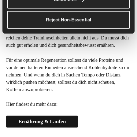
Die Rolle der Ernährung bei 
Leistungsverbesserung
Reject Non-Essential
Um bei deinem 5-km-Lauf schneller und stärker zu werden, 
reichen deine Trainingseinheiten allein nicht aus. Du musst dich 
auch gut erholen und dich gesundheitsbewusst ernähren.
Für eine optimale Regeneration solltest du viele Proteine und 
vor deinen härteren Einheiten ausreichend Kohlenhydrate zu dir 
nehmen. Und wenn du dich in Sachen Tempo oder Distanz 
wirklich pushen möchtest, solltest du dich nicht scheuen, 
Koffein auszuprobieren.
Hier findest du mehr dazu:
Ernährung & Laufen