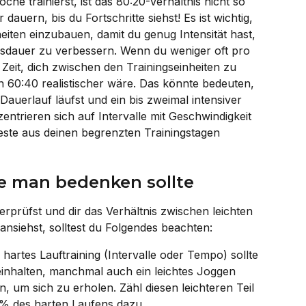
e trainierst, ist das 80:20-Verhältnis nicht so 
dauern, bis du Fortschritte siehst! Es ist wichtig, 
heiten einzubauen, damit du genug Intensität hast, 
sdauer zu verbessern. Wenn du weniger oft pro 
Zeit, dich zwischen den Trainingseinheiten zu 
n 60:40 realistischer wäre. Das könnte bedeuten, 
auerlauf läufst und ein bis zweimal intensiver 
zentrieren sich auf Intervalle mit Geschwindigkeit 
ste aus deinen begrenzten Trainingstagen 
ie man bedenken sollte
rprüfst und dir das Verhältnis zwischen leichten 
ansiehst, solltest du Folgendes beachten:
 hartes Lauftraining (Intervalle oder Tempo) sollte 
halten, manchmal auch ein leichtes Joggen 
 um sich zu erholen. Zähl diesen leichteren Teil 
 % des harten Laufens dazu.