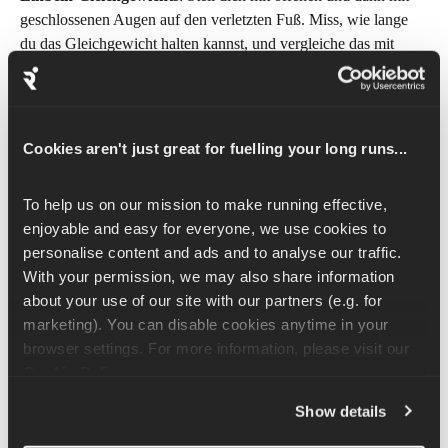
geschlossenen Augen auf den verletzten Fuß. Miss, wie lange 
du das Gleichgewicht halten kannst, und vergleiche das mit 
deinem gesunden Knöchel.
WICHTIG! 
Bei manchen Verstauchungen des Sprunggelenks 
kann die Schwere der Verletzung zu möglichen Brüchen im 
Cookies aren't just great for fuelling your long runs...
Sprunggelenk und im Rückfuß führen. Das würde dann eine 
Überweisung zur Röntgenuntersuchung erfordern. Es ist 
To help us on our mission to make running effective, 
wichtig, dass du dich bezüglich der Diagnose und Behandlung 
enjoyable and easy for everyone, we use cookies to 
deiner Knöchelverstauchung ärztlich beraten lässt, um 
personalise content and ads and to analyse our traffic. 
sicherzugehen, dass du auf dem richtigen Weg bist.
With your permission, we may also share information 
about your use of our site with our partners (e.g. for 
Selbstmanagement bei 
marketing). You can disable cookies anytime in your 
Knöchelverstauchungen 
browser settings. For more information, please visit our 
Cookie Policy
.
Show details