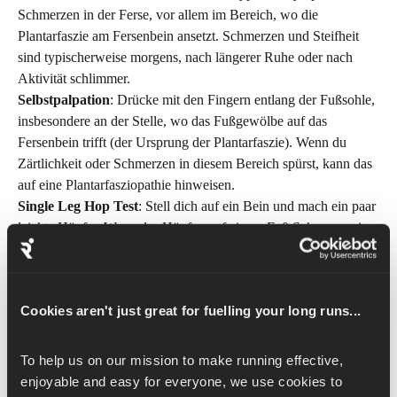
Schmerzen in der Ferse, vor allem im Bereich, wo die 
Plantarfaszie am Fersenbein ansetzt. Schmerzen und Steifheit 
sind typischerweise morgens, nach längerer Ruhe oder nach 
Aktivität schlimmer.
Selbstpalpation
: Drücke mit den Fingern entlang der Fußsohle, 
insbesondere an der Stelle, wo das Fußgewölbe auf das 
Fersenbein trifft (der Ursprung der Plantarfaszie). Wenn du 
Zärtlichkeit oder Schmerzen in diesem Bereich spürst, kann das 
auf eine Plantarfasziopathie hinweisen.
Single Leg Hop Test
: Stell dich auf ein Bein und mach ein paar 
leichte Hüpfer. Wenn das Hüpfen auf einem Fuß Schmerzen in 
der Ferse oder im Fußgewölbe hervorruft, könnte das ein 
Anzeichen für Plantarfasziopathie sein. Teste beide Beine, um 
sie zu vergleichen und eventuelle Asymmetrien oder 
Cookies aren't just great for fuelling your long runs...
Schmerzunterschiede festzustellen.
Single Leg Heel Raise Test
: Stell dich auf ein Bein und hebe 
deine Ferse langsam vom Boden ab, indem du auf dem 
To help us on our mission to make running effective, 
Fußballen balancierst. Führe diese Bewegung mehrere Male 
enjoyable and easy for everyone, we use cookies to 