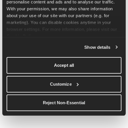
durch. Wenn diese Übung Schmerzen im Bereich der Ferse 
personalise content and ads and to analyse our traffic. 
oder des Fußgewölbes verursacht oder wenn du erhebliche 
With your permission, we may also share information 
Schwierigkeiten oder eine Asymmetrie zwischen den Beinen 
about your use of our site with our partners (e.g. for 
feststellst, kann das auf eine Plantarfasziopathie hindeuten.
marketing). You can disable cookies anytime in your 
Es ist wichtig, dass du eine ärztliche Meinung zur Diagnose und 
browser settings. For more information, please visit our 
Behandlung deiner Fersenschmerzen einholst, um 
Cookie Policy
.
sicherzustellen, dass du auf dem richtigen Weg bist.
Show details
Selbstmanagement-Strategien 
Accept all
Customize
Reject Non-Essential