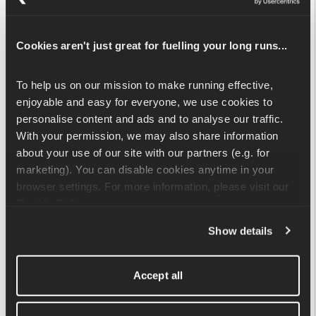
Las repeticiones no son 
No podemos detectar ninguna 
válidas.
repetición válida para el 
análisis del ritmo en tu 
Cookies aren't just great for fuelling your long runs...
entrenamiento.
To help us on our mission to make running effective, 
enjoyable and easy for everyone, we use cookies to 
personalise content and ads and to analyse our traffic. 
With your permission, we may also share information 
about your use of our site with our partners (e.g. for 
marketing). You can disable cookies anytime in your 
browser settings. For more information, please visit our 
Cookie Policy
.
Show details
Accept all