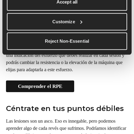
Accept all
Intensidad
Customize
Puede que ahora te estés preguntando: ¿pero hasta dónde llego? 
¿Sabías que puedes convertir todas tus sesiones en RPE (índice 
de esfuerzo percibido)? Solo tienes que ir a «Gestionar plan», 
Reject Non-Essential
luego a «Unidades de medida» y cambiar a RPE. Esto te dará 
una indicación del esfuerzo que debes realizar en cada sesión y 
podrás cambiar la resistencia o la elevación de la máquina que 
elijas para adaptarla a este esfuerzo.
Comprender el RPE
Céntrate en tus puntos débiles
Las lesiones son un asco. Eso es innegable, pero podemos 
aprender algo de cada revés que sufrimos. Podríamos identificar 