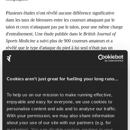
Plusieurs études n'ont révélé aucune différence significative 
dans les taux de blessures entre les coureurs attaquant par le 
talon et ceux n'attaquant pas par le talon, pour une même charge 
d'entraînement. Une étude publiée dans le 
British Journal of 
Sports Medicine
 a suivi plus de 900 coureurs amateurs et a 
révélé que le type d'attaque du pied à lui seul n'était pas un 
facteur prédictif fiable de blessure.
Selon les recherches, quels sont les facteurs les plus importants 
? Charge d'entraînement, récupération, volume de course et 
Cookies aren't just great for fuelling your long runs...
rapidité d'augmentation du kilométrage. Les fondamentaux. Pas 
la partie du pied qui touche le sol en premier.
To help us on our mission to make running effective, 
enjoyable and easy for everyone, we use cookies to 
Il n'existe pas de technique de course universellement 
personalise content and ads and to analyse our traffic. 
correcte.
 L'attaque du pied est en partie biomécanique, en 
With your permission, we may also share information 
partie liée à l'habitude, et dépend en partie de l'allure, du terrain 
about your use of our site with our partners (e.g. for 
et de la fatigue. Une attaque talon naturelle n'est pas un défaut à 
marketing). You can disable cookies anytime in your 