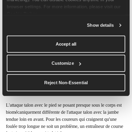
corriger. Pour de nombreux coureurs, c'est simplement leur 
browser settings. For more information, please visit our 
façon de pratiquer la course à pied.
Cookie Policy
.
Quand l'attaque du pied 
Show details
mérite qu'on s'y intéresse
Foulée trop longue
Accept all
Le problème le plus courant associé à l'attaque talon n'est pas 
l'attaque talon en elle-même. C'est une foulée trop longue. 
Customize
L'allongement excessif de la foulée désigne le fait que le pied 
atterrisse bien en avant du centre de gravité du coureur, ce qui 
Reject Non-Essential
peut créer une force de freinage et exercer une pression 
supplémentaire sur les articulations.
L'attaque talon avec le pied se posant presque sous le corps est 
biomécaniquement différente de l'attaque talon avec la jambe 
tendue loin en avant. Pour les coureurs qui craignent qu'une 
foulée trop longue ne soit un problème, un entraîneur de course 