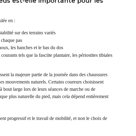
eds est-elle importante pour les 
ulée en :
tabilité sur des terrains variés
à chaque pas
noux, les hanches et le bas du dos
urants tels que la fasciite plantaire, les périostites tibiales 
sent la majeure partie de la journée dans des chaussures 
r les mouvements naturels. Certains coureurs choisissent 
 à bout large lors de leurs séances de marche ou de 
que plus naturelle du pied, mais cela dépend entièrement 
nt progressif et le travail de mobilité, et non le choix de 