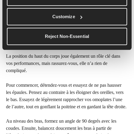
de suivre votre cadence. Sinon, vous pouvez télécharger un 
métronome sur votre téléphone, le régler sur 180 battements par 
Customize
minute et régler votre course sur ce rythme.
6. Tenez-vous bien droit, avec 
Reject Non-Essential
le buste détendu
La position du haut du corps joue également un rôle clé dans 
vos performances, mais rassurez-vous, elle n’a rien de 
compliqué.
Pour commencer, détendez-vous et essayez de ne pas hausser 
les épaules. Pensez au contraire à les éloigner des oreilles, vers 
le bas. Essayez de légèrement rapprocher vos omoplates l’une 
de l’autre, tout en gonflant la poitrine et en gardant la tête droite.
Au niveau des bras, formez un angle de 90 degrés avec les 
coudes. Ensuite, balancez doucement les bras à partir de 