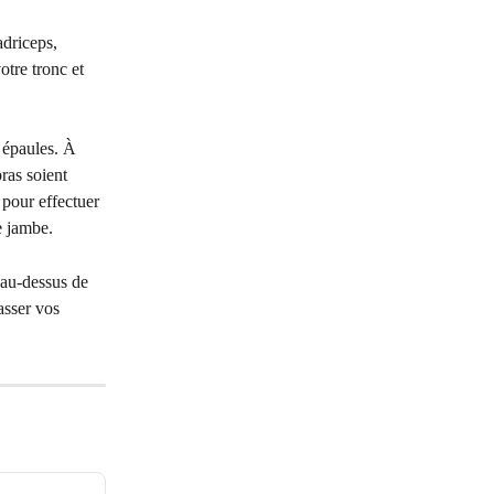
adriceps, 
otre tronc et 
 épaules. À 
ras soient 
 pour effectuer 
e jambe.
e au-dessus de 
asser vos 