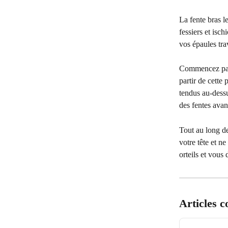
La fente bras le
fessiers et isc
vos épaules trav
Commencez par s
partir de cette 
tendus au-dessu
des fentes avan
Tout au long de 
votre tête et n
orteils et vous
Articles 