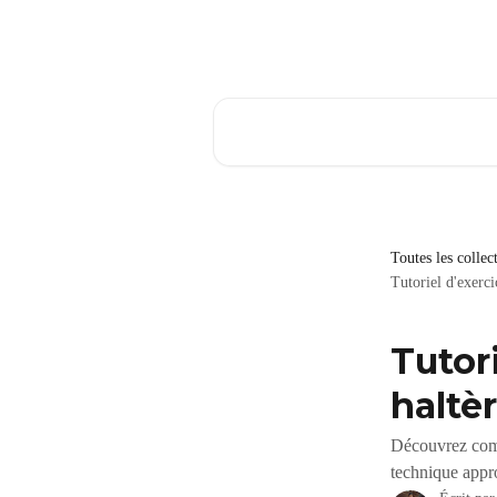
Passer au contenu principal
Rechercher un article...
Toutes les collec
Tutoriel d'exerci
Tutor
haltè
Découvrez comm
technique appr