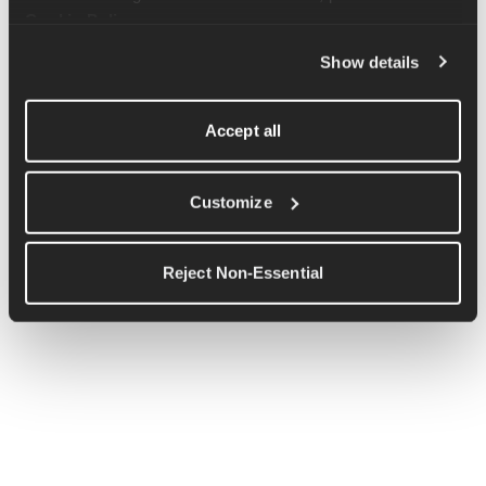
position neutre. Cela augmentera le travail sur votre tronc en 
Cookie Policy
.
raison des exigences supplémentaires en matière d'équilibre.
Show details
Si vous trouvez ce mouvement facile, vous pouvez le rendre 
plus difficile en ajoutant des haltères ou des kettlebells dans 
Accept all
chaque main. Veuillez les tenir avec les bras le long du corps et 
les épaules tirées vers le bas et vers l'arrière.
Customize
Reject Non-Essential