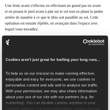
Une fente avant s'effectue en effectuant un grand pas en avant 
et en posant le pied avant à plat sur le sol tout en pliant la jambe 
arrière de manière à ce que le tibia soit parallèle au sol. Cette 
opération est ensuite répétée, en avançant dans l'espace avec 
lequel vous travaillez.
Il est essentiel de veiller à ne pas trop avancer le genou avant et 
à ce qu'il reste aligné avec la cheville ou les lacets de la 
Cookies aren't just great for fuelling your long runs...
chaussure. De plus, il est recommandé de regarder vers l'avant, 
les épaules alignées avec les hanches. Veuillez regarder devant 
To help us on our mission to make running effective, 
vous et contracter vos abdominaux pour garder votre équilibre.
enjoyable and easy for everyone, we use cookies to 
personalise content and ads and to analyse our traffic. 
Il est plus facile de terminer chaque fente par un pas ensemble 
With your permission, we may also share information 
afin de maintenir l'équilibre et la forme. Toutefois, si vous 
about your use of our site with our partners (e.g. for 
souhaitez progresser davantage dans ce mouvement, vous 
marketing). You can disable cookies anytime in your 
pouvez continuer à avancer à chaque fente, sans revenir à la 
browser settings. For more information, please visit our 