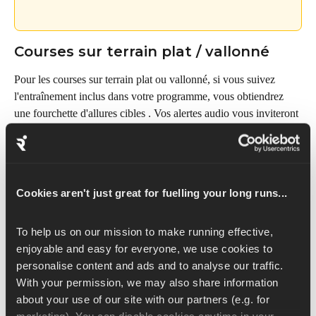
Courses sur terrain plat / vallonné
Pour les courses sur terrain plat ou vallonné, si vous suivez 
l'entraînement inclus dans votre programme, vous obtiendrez 
une fourchette d'allures cibles . Vos alertes audio vous inviteront 
à modifier la vitesse de 
pour rester proche du 
point médian
de cette plage.
Alertes audio attendues :
Cookies aren't just great for fuelling your long runs...
Alertes d'allure
 (accélérer / ralentir la vitesse)
des temps intermédiaires (par exemple, « 1 km parcouru en 
To help us on our mission to make running effective, 
5 min 50 s/km »)
enjoyable and easy for everyone, we use cookies to 
personalise content and ads and to analyse our traffic. 
Pour vous assurer que ces signaux sont activés, veuillez vous 
With your permission, we may also share information 
rendre dans : Plan → Profil (en haut à gauche) → 
about your use of our site with our partners (e.g. for 
Enregistrement téléphonique et vérifiez que les options « 