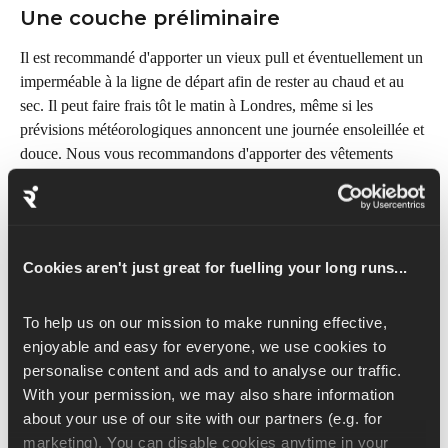
Une couche préliminaire
Il est recommandé d'apporter un vieux pull et éventuellement un 
imperméable à la ligne de départ afin de rester au chaud et au 
sec. Il peut faire frais tôt le matin à Londres, même si les 
prévisions météorologiques annoncent une journée ensoleillée et 
douce. Nous vous recommandons d'apporter des vêtements 
chauds que vous pourrez retirer une fois arrivé à la ligne de 
départ.
Électronique
Cookies aren't just great for fuelling your long runs...
Veuillez recharger votre téléphone, votre montre et vos 
écouteurs la veille au soir. Veuillez télécharger les listes de 
To help us on our mission to make running effective, 
lecture nécessaires sur , qui vous aideront à surmonter les 
enjoyable and easy for everyone, we use cookies to 
moments difficiles.
personalise content and ads and to analyse our traffic. 
With your permission, we may also share information 
about your use of our site with our partners (e.g. for 
Devrais-je courir la veille de l'?
marketing). You can disable cookies anytime in your 