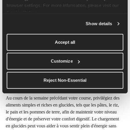
browser settings. For more information, please visit our 
Certains coureurs trouvent qu'une course courte et facile la 
Cookie Policy
.
veille aide à détendre les jambes et à calmer les nerfs. Si cela a 
Show details
fonctionné pour vous par le passé, n'hésitez pas à le faire à 
nouveau. Dans le cas contraire, envisagez plutôt de faire 
quelques exercices légers avec un rouleau en mousse ou des 
Accept all
étirements. Une promenade pour garder vos jambes en forme 
pourrait également être une option.
Customize
Que devrais-je consommer la 
Reject Non-Essential
veille d'un 10 km ?
Au cours de la semaine précédant votre course, privilégiez des 
aliments simples et riches en glucides, tels que les pâtes, le riz, 
le pain et les pommes de terre, afin de maintenir votre niveau 
d'énergie et de préserver votre confort digestif. Le chargement 
en glucides peut vous aider à vous sentir plein d'énergie sans 