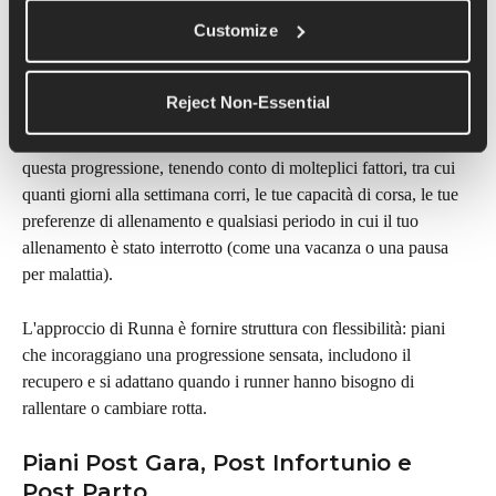
Customize
In base ai tuoi allenamenti completati, Runna potrebbe suggerire 
di aumentare o diminuire i tuoi obiettivi di passo nel corso del 
piano. Puoi scegliere se accettare questi suggerimenti.
Reject Non-Essential
I principi di coaching di Runna determinano come funziona 
questa progressione, tenendo conto di molteplici fattori, tra cui 
quanti giorni alla settimana corri, le tue capacità di corsa, le tue 
preferenze di allenamento e qualsiasi periodo in cui il tuo 
allenamento è stato interrotto (come una vacanza o una pausa 
per malattia).
L'approccio di Runna è fornire struttura con flessibilità: piani 
che incoraggiano una progressione sensata, includono il 
recupero e si adattano quando i runner hanno bisogno di 
rallentare o cambiare rotta.
Piani Post Gara, Post Infortunio e 
Post Parto