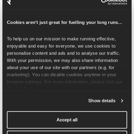
respirare, dove respiri solo dal naso, tenendo la bocca chiusa. 
Lo scopo è quello di limitare il volume di ossigeno che entra nel 
corpo, costringendo l'organismo ad adattarsi e a diventare più 
Cookies aren't just great for fuelling your long runs...
efficiente nell'utilizzo dell'ossigeno e nel far fronte a un deficit 
di ossigeno relativo.
To help us on our mission to make running effective, 
Anche se non consiglieremmo la respirazione con il naso alla 
enjoyable and easy for everyone, we use cookies to 
maggior parte dei runner, limitare l'apporto di ossigeno ha una 
personalise content and ads and to analyse our traffic. 
sua logica. In ogni caso, tieni questo accorgimento per le 
With your permission, we may also share information 
sessioni facili, perché in quelle più impegnative vorrai avere il 
about your use of our site with our partners (e.g. for 
massimo apporto di ossigeno per poter correre il più 
marketing). You can disable cookies anytime in your 
velocemente e intensamente possibile.
browser settings. For more information, please visit our 
Cookie Policy
.
Iperventilazione
Show details
L'iperventilazione è quando la velocità del respiro aumenta e il 
respiro diventa più superficiale: è qualcosa che devi evitare a 
Accept all
tutti i costi. Lascia che la respirazione acceleri gradualmente 
mentre aumenti i ritmi di lavoro, ma assicurati di sfruttare tutto il 