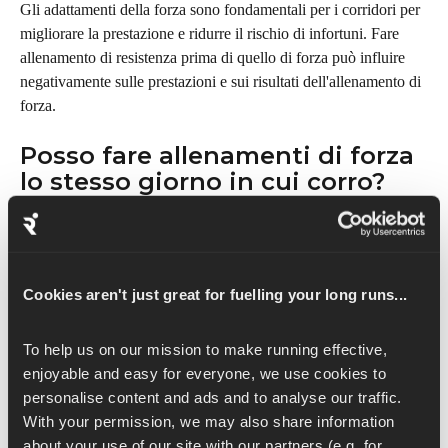
Gli adattamenti della forza sono fondamentali per i corridori per 
migliorare la prestazione e ridurre il rischio di infortuni. Fare 
allenamento di resistenza prima di quello di forza può influire 
negativamente sulle prestazioni e sui risultati dell'allenamento di 
forza.
Posso fare allenamenti di forza 
lo stesso giorno in cui corro?
Nella routine settimanale possono capitare degli imprevisti, e 
vogliamo aiutarti a essere flessibile con il tuo allenamento e a 
cambiare le cose quando serve.
Cookies aren't just great for fuelling your long runs...
Il nostro consiglio è di fare l'allenamento di forza prima della 
corsa, possibilmente con almeno 6 ore di distanza tra le due 
To help us on our mission to make running effective, 
attività. Fare allenamento di forza prima della corsa ridurrà 
enjoyable and easy for everyone, we use cookies to 
l'effetto di interferenza. 
personalise content and ads and to analyse our traffic. 
With your permission, we may also share information 
L'interferenza influirà comunque sulla sessione di corsa fatta lo 
about your use of our site with our partners (e.g. for 