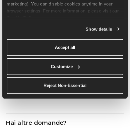
dati sul passo del giro presentino uno scarto fino a 15 secondi al 
marketing). You can disable cookies anytime in your 
chilometro rispetto al tuo obiettivo. Per evitare questo, Runna 
browser settings. For more information, please visit our 
parte dal presupposto che tu raggiunga immediatamente la 
Cookie Policy
.
velocità desiderata
 all'inizio di ogni passo, eliminando così 
l'effetto dell'accelerazione e della decelerazione. Dato che il 
Show details
tempo impiegato per aumentare la velocità è compensato da 
quello necessario per rallentare, lo sforzo complessivo si 
Accept all
bilancia nel corso dell'allenamento.
Per avere un'idea di come si presenta la situazione all'inizio 
Customize
dell'allenamento, dai un'occhiata al grafico qui sotto. Dopo 
l'elaborazione, il tempo medio sul giro finale 
corrisponde alla 
velocità del tapis roulant
; senza elaborazione, noteresti una 
Reject Non-Essential
chiara deviazione dal tuo passo target.
Hai altre domande?