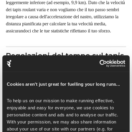
leggermente inferiore (ad esempio, 9,9 km). Dato che la velocità 
dei tapis roulant varia e non vogliamo che il tuo passo sembri 
irregolare a causa dell'accelerazione del nastro, utilizziamo la 
distanza pianificata per calcolare la tua velocità media, 
assicurandoci che le tue statistiche riflettano il tuo sforzo.
Regolazioni del tempo sul tapis 
roulant
Quando completi un allenamento sul tapis roulant con FTMS
, 
Runna elabora i dati del tapis roulant durante tutta la sessione 
Cookies aren't just great for fuelling your long runs...
per tenere conto dell'accelerazione e della decelerazione del 
nastro, che possono variare da una macchina all'altra.
To help us on our mission to make running effective, 
enjoyable and easy for everyone, we use cookies to 
Senza queste regolazioni, il tuo passo medio includerebbe il 
personalise content and ads and to analyse our traffic. 
tempo necessario al tapis roulant per aumentare la velocità o 
With your permission, we may also share information 
rallentare. Nei giri brevi e veloci, questo potrebbe far sì che i 
about your use of our site with our partners (e.g. for 