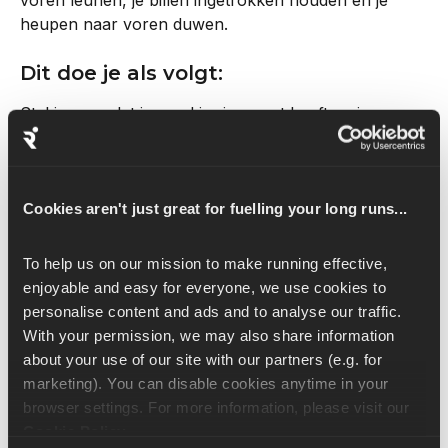
heupen naar voren duwen.
Dit doe je als volgt:
Stel je voor dat iemand je riem vast heeft en je 
omhoog en naar voren trekt. Dit helpt je om vooruit 
te komen zonder te hangen.
5. Streef naar een cadans van 
Cookies aren't just great for fuelling your long runs...
ongeveer 180 stappen per 
minuut
To help us on our mission to make running effective, 
enjoyable and easy for everyone, we use cookies to 
Hardlopers werken het beste met een ritme, of 
personalise content and ads and to analyse our traffic. 
cadans
, van ongeveer 180 stappen per minuut 
With your permission, we may also share information 
(spm). Dit is de terugtreksnelheid van pezen, 
about your use of our site with our partners (e.g. for 
gewrichtsbanden en spiervezels, dus door op dit 
marketing). You can disable cookies anytime in your 
ritme of met deze cadans te lopen, levert het een 
browser settings. For more information, please visit our 
veel efficiëntere energiebron op.
Cookie Policy
.