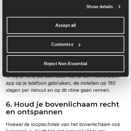
Show details
Zo kun je je hardloopcadans 
verbeteren:
Accept all
In plaats van met minder, krachtigere en langere 
versnellingen te rennen, kun je beter kortere, 
snellere stappen nemen en, als je bent opgewarmd, 
Customize
180 spm proberen te halen. Je moet als het ware 
van de ene versnelling in de andere kunnen 
overgaan. De meeste hardloophorloges houden je 
Reject Non-Essential
cadans bij, zodat je die gemakkelijk kunt controleren 
terwijl je rent; als alternatief kun je een metronoom-
app op je telefoon gebruiken, die instellen op 180 
slagen per minuut en op dit ritme gaan rennen.
6. Houd je bovenlichaam recht 
en ontspannen
Hoewel de looptechniek van het bovenlichaam ook 